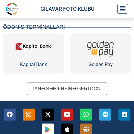
GİLAVAR FOTO KLUBU
REKLAM
MƏXFİLİK SİYASƏTİ
VEB-SAYTLAR
ÖDƏNİŞ TERMİNALLARI
ƏLAQƏ
Kapital Bank
Golden Pay
İANƏ SƏHİFƏSİNƏ GERİ DÖN