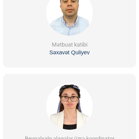
Mətbuat katibi
Səxavət Quliyev
Beynəlxalq əlaqələr üzrə koordinator