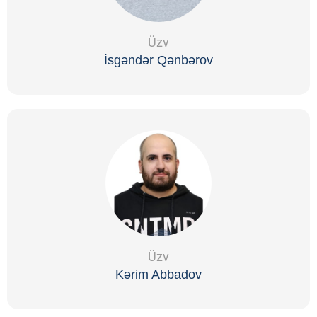
Üzv
İsgəndər Qənbərov
Üzv
Kərim Abbadov