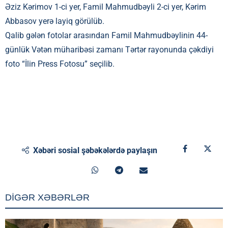
Əziz Kərimov 1-ci yer, Famil Mahmudbəyli 2-ci yer, Kərim
Abbasov yerə layiq görülüb.
Qalib gələn fotolar arasından Famil Mahmudbəylinin 44-
günlük Vətən müharibəsi zamanı Tərtər rayonunda çəkdiyi
foto “İlin Press Fotosu” seçilib.
Xəbəri sosial şəbəkələrdə paylaşın
DİGƏR XƏBƏRLƏR