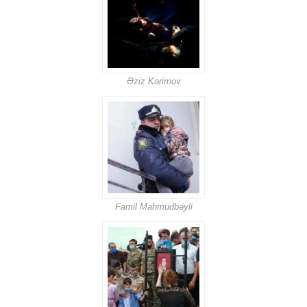
Əziz Kərimov
Famil Mahmudbəyli