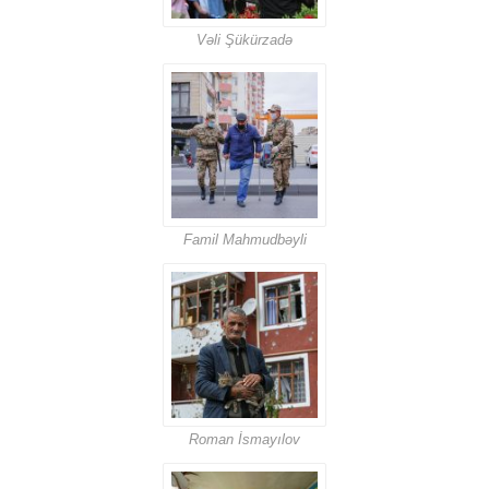
Vəli Şükürzadə
Famil Mahmudbəyli
Roman İsmayılov