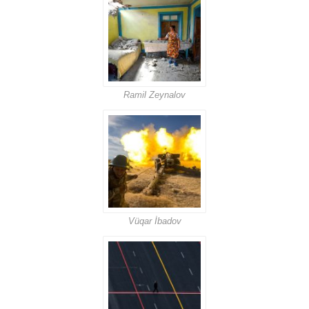
Ramil Zeynalov
Vüqar İbadov