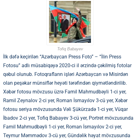
Tofiq Babayev
İlk dəfə keçirilən “Azərbaycan Press Foto” – “İlin Press
Fotosu” adlı müsabiqəyə 2020-ci il ərzində çəkilmiş fotolar
qəbul olunub. Fotoqrafların işləri Azərbaycan və Misirdən
olan peşəkar münsiflər heyəti tərəfindən qiymətləndirilib.
Xəbər fotosu mövzusu üzrə Famil Mahmudbəyli 1-ci yer,
Ramil Zeynalov 2-ci yer, Roman İsmayılov 3-cü yer, Xəbər
fotosu seriya mövzusunda Vəli Şükürzadə 1-ci yer, Vüqar
İbadov 2-ci yer, Tofiq Babayev 3-cü yer, Portret mövzusunda
Famil Mahmudbəyli 1-ci yer, Roman İsmayılov 2-ci yer,
Teymur Məmmədov 3-cü yer, Gündəlik həyat mövzusunda