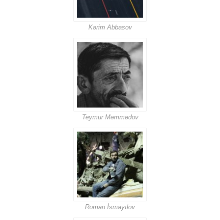
Kərim Abbasov
Teymur Məmmədov
Roman İsmayılov