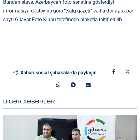
Bundan əlavə, Azərbaycan foto sənətinə göstərdiyi
informasiya dəstəyinə görə “Xalq qəzeti” və Faktor.az xəbər
saytı Gilavar Foto Klubu tərəfindən plaketlə təltif edilib.
Xəbəri sosial şəbəkələrdə paylaşın
DİGƏR XƏBƏRLƏR