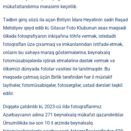
mükafatlandırma mərasimi keçirilib.
Tədbiri giriş sözü ilə açan Birliyin İdarə Heyətinin sədri Rəşad
Mehdiyev qeyd edib ki, Gilavar Foto Klubunun əsas məqsədi
ölkədə fotoqrafiyanın inkişafına töhfə vermək, istedadlı
fotoqrafları üzə çıxarmaq və imkanlarından istifadə etmək,
onların bu sahəyə maraq göstərmələrinə, beynəlxalq
fotomüsabiqələrdə iştirak etmələrinə dəstək vermək və
ölkəmizi dünyada fotolar vasitəsi ilə tanıtmaqdır. Bu
məqsədə çatmaq üçün Birlik tərəfindən hər il müxtəlif
layihələr, fotomüsabiqələr, fotosərgilər, ustad dərsləri təşkil
edilir.
Diqqətə çatdırılıb ki, 2023-cü ildə fotoqraflarımız
Azərbaycanın adına 271 beynəlxalq mükafat qazandırıblar.
Ümumilikdə isə son 10 il ərzində beynəlxalq