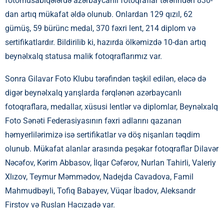
fotomüsabiqələrdə azərbaycanlı fotoqraflar tərəfindən 830-
dan artıq mükafat əldə olunub. Onlardan 129 qızıl, 62
gümüş, 59 bürünc medal, 370 fəxri lent, 214 diplom və
sertifikatlardır. Bildirilib ki, hazırda ölkəmizdə 10-dan artıq
beynəlxalq statusa malik fotoqraflarımız var.
Sonra Gilavar Foto Klubu tərəfindən təşkil edilən, eləcə də
digər beynəlxalq yarışlarda fərqlənən azərbaycanlı
fotoqraflara, medallar, xüsusi lentlər və diplomlar, Beynəlxalq
Foto Sənəti Federasiyasının fəxri adlarını qazanan
həmyerlilərimizə isə sertifikatlar və döş nişanları təqdim
olunub. Mükafat alanlar arasında peşəkar fotoqraflar Dilavər
Nəcəfov, Kərim Abbasov, İlqar Cəfərov, Nurlan Tahirli, Valeriy
Xlızov, Teymur Məmmədov, Nadejda Cavadova, Famil
Mahmudbəyli, Tofiq Babayev, Vüqar İbadov, Aleksandr
Firstov və Ruslan Hacızadə var.