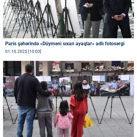
Paris şəhərində «Düyməni sıxan ayaqlar» adlı fotosərgi
01.10.2025 [10:03]