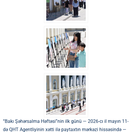
“Bakı Şəhərsalma Həftəsi”nin ilk günü — 2026-cı il mayın 11-
də QHT Agentliyinin xətti ilə paytaxtın mərkəzi hissəsində —