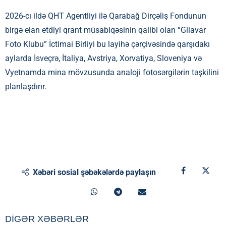
2026-cı ildə QHT Agentliyi ilə Qarabağ Dirçəliş Fondunun
birgə elan etdiyi qrant müsabiqəsinin qalibi olan “Gilavar
Foto Klubu” İctimai Birliyi bu layihə çərçivəsində qarşıdakı
aylarda İsveçrə, İtaliya, Avstriya, Xorvatiya, Sloveniya və
Vyetnamda mina mövzusunda analoji fotosərgilərin təşkilini
planlaşdırır.
Xəbəri sosial şəbəkələrdə paylaşın
DİGƏR XƏBƏRLƏR