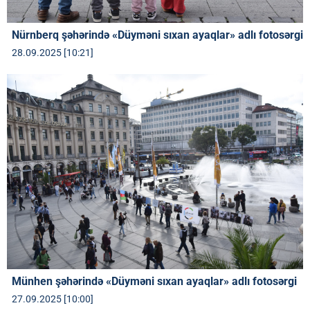
Nürnberq şəhərində «Düyməni sıxan ayaqlar» adlı fotosərgi
28.09.2025 [10:21]
Münhen şəhərində «Düyməni sıxan ayaqlar» adlı fotosərgi
27.09.2025 [10:00]