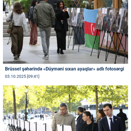
Brüssel şəhərində «Düyməni sıxan ayaqlar» adlı fotosərgi
03.10.2025 [09:41]