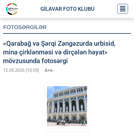
GİLAVAR FOTO KLUBU
FOTOSƏRGİLƏR
«Qarabağ və Şərqi Zəngəzurda urbisid,
mina çirklənməsi və dirçələn həyat»
mövzusunda fotosərgi
12.05.2026 [10:05]
A+
A-