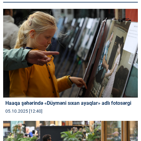
Haaqa şəhərində «Düyməni sıxan ayaqlar» adlı fotosərgi
05.10.2025 [12:40]