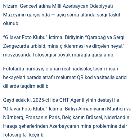
Nizami Gəncəvi adına Milli Azərbaycan Ədəbiyyatı
Muzeyinin qarşısında — açıq səma altında sərgi təşkil
olunub.
“Gilavar Foto Klubu” İctimai Birliyinin “Qarabağ və Şərqi
Zəngəzurda urbisid, mina çirklənməsi və dirçələn həyat”
mövzusunda fotosərgisi böyük maraqla qarşılanıb.
Fotolarda nümayiş olunan real hadisələr, təsirli insan
hekayələri barədə ətraflı məlumat QR kod vasitəsilə xarici
dillərdə təqdim edilib.
Qeyd edək ki, 2025-ci ildə QHT Agentliyinin dəstəyi ilə
“Gilavar Foto Klubu” İctimai Birliyi Almaniyanın Münhen və
Nürnberq, Fransanın Paris, Belçikanın Brüssel, Niderlandın
Haaqa şəhərlərindən Azərbaycanın mina probleminə dair
fotosərgilər keçirib.