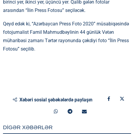
birinci yer, ikinci yer, üçüncü yer. Qalib gələn fotolar
arasından “İlin Press Fotosu” seçiləcək.
Qeyd edək ki, “Azərbaycan Press Foto 2020” müsabiqəsində
fotojurnalist Famil Mahmudbəylinin 44 günlük Vətən
müharibəsi zamanı Tərtər rayonunda çəkdiyi foto “İlin Press
Fotosu” seçilib.
Xəbəri sosial şəbəkələrdə paylaşın
DİGƏR XƏBƏRLƏR