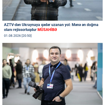
AZTV-dən Ukraynaya qədər uzanan yol: Mənə ən doğma
olanı rejissorluqdur
MÜSAHİBƏ
01.08.2026 [20:50]