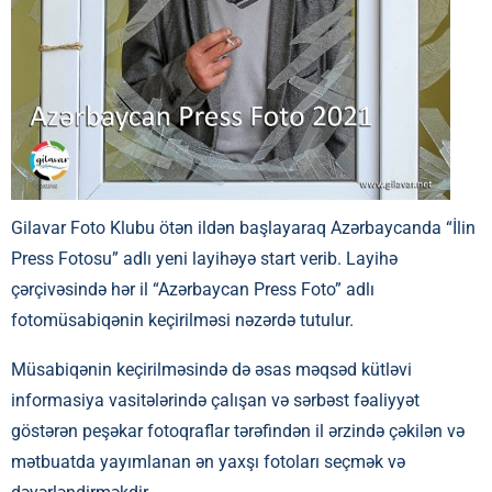
Gilavar Foto Klubu ötən ildən başlayaraq Azərbaycanda “İlin
Press Fotosu” adlı yeni layihəyə start verib. Layihə
çərçivəsində hər il “Azərbaycan Press Foto” adlı
fotomüsabiqənin keçirilməsi nəzərdə tutulur.
Müsabiqənin keçirilməsində də əsas məqsəd kütləvi
informasiya vasitələrində çalışan və sərbəst fəaliyyət
göstərən peşəkar fotoqraflar tərəfindən il ərzində çəkilən və
mətbuatda yayımlanan ən yaxşı fotoları seçmək və