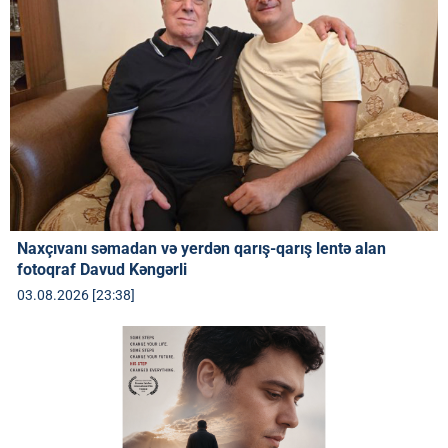
Naxçıvanı səmadan və yerdən qarış-qarış lentə alan
fotoqraf Davud Kəngərli
03.08.2026 [23:38]