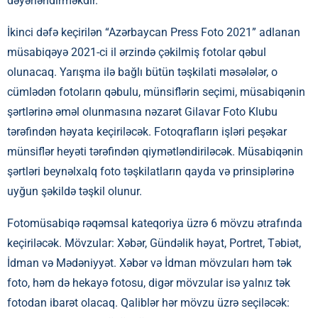
dəyərləndirməkdir.
İkinci dəfə keçirilən “Azərbaycan Press Foto 2021” adlanan
müsabiqəyə 2021-ci il ərzində çəkilmiş fotolar qəbul
olunacaq. Yarışma ilə bağlı bütün təşkilati məsələlər, o
cümlədən fotoların qəbulu, münsiflərin seçimi, müsabiqənin
şərtlərinə əməl olunmasına nəzarət Gilavar Foto Klubu
tərəfindən həyata keçiriləcək. Fotoqrafların işləri peşəkar
münsiflər heyəti tərəfindən qiymətləndiriləcək. Müsabiqənin
şərtləri beynəlxalq foto təşkilatların qayda və prinsiplərinə
uyğun şəkildə təşkil olunur.
Fotomüsabiqə rəqəmsal kateqoriya üzrə 6 mövzu ətrafında
keçiriləcək. Mövzular: Xəbər, Gündəlik həyat, Portret, Təbiət,
İdman və Mədəniyyət. Xəbər və İdman mövzuları həm tək
foto, həm də hekayə fotosu, digər mövzular isə yalnız tək
fotodan ibarət olacaq. Qaliblər hər mövzu üzrə seçiləcək: