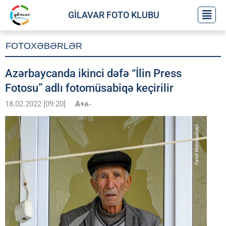
GİLAVAR FOTO KLUBU
FOTOXƏBƏRLƏR
Azərbaycanda ikinci dəfə “İlin Press
Fotosu” adlı fotomüsabiqə keçirilir
18.02.2022 [09:20]
A+
A-