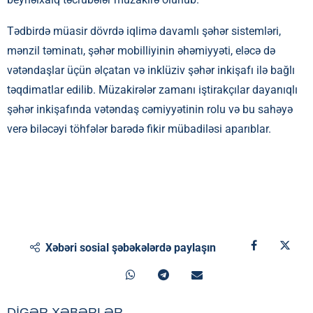
Tədbirdə müasir dövrdə iqlimə davamlı şəhər sistemləri,
mənzil təminatı, şəhər mobilliyinin əhəmiyyəti, eləcə də
vətəndaşlar üçün əlçatan və inklüziv şəhər inkişafı ilə bağlı
təqdimatlar edilib. Müzakirələr zamanı iştirakçılar dayanıqlı
şəhər inkişafında vətəndaş cəmiyyətinin rolu və bu sahəyə
verə biləcəyi töhfələr barədə fikir mübadiləsi aparıblar.
Xəbəri sosial şəbəkələrdə paylaşın
DİGƏR XƏBƏRLƏR