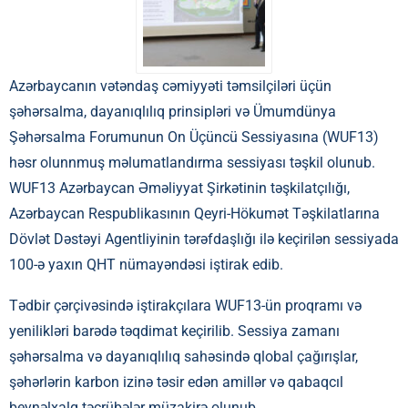
Azərbaycanın vətəndaş cəmiyyəti təmsilçiləri üçün
şəhərsalma, dayanıqlılıq prinsipləri və Ümumdünya
Şəhərsalma Forumunun On Üçüncü Sessiyasına (WUF13)
həsr olunnmuş məlumatlandırma sessiyası təşkil olunub.
WUF13 Azərbaycan Əməliyyat Şirkətinin təşkilatçılığı,
Azərbaycan Respublikasının Qeyri-Hökumət Təşkilatlarına
Dövlət Dəstəyi Agentliyinin tərəfdaşlığı ilə keçirilən sessiyada
100-ə yaxın QHT nümayəndəsi iştirak edib.
Tədbir çərçivəsində iştirakçılara WUF13-ün proqramı və
yenilikləri barədə təqdimat keçirilib. Sessiya zamanı
şəhərsalma və dayanıqlılıq sahəsində qlobal çağırışlar,
şəhərlərin karbon izinə təsir edən amillər və qabaqcıl
beynəlxalq təcrübələr müzakirə olunub.