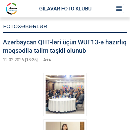
GİLAVAR FOTO KLUBU
FOTOXƏBƏRLƏR
Azərbaycan QHT-ləri üçün WUF13-ə hazırlıq
məqsədilə təlim təşkil olunub
12.02.2026 [18:35]
A+
A-