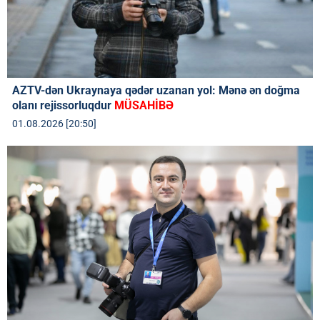
AZTV-dən Ukraynaya qədər uzanan yol: Mənə ən doğma
olanı rejissorluqdur
MÜSAHİBƏ
01.08.2026 [20:50]