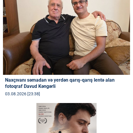
Naxçıvanı səmadan və yerdən qarış-qarış lentə alan
fotoqraf Davud Kəngərli
03.08.2026 [23:38]