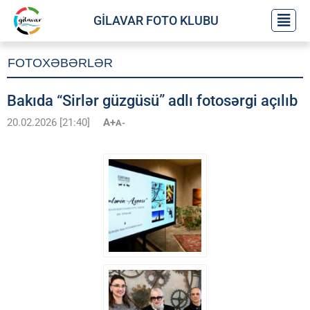
GİLAVAR FOTO KLUBU
FOTOXƏBƏRLƏR
Bakıda “Sirlər güzgüsü” adlı fotosərgi açılıb
20.02.2026 [21:40]
A+
A-