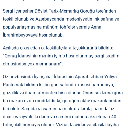
Sərgi İçərişəhər Dövlət Tarix-Memarlıq Qoruğu tərəfindən
təşkil olunub və Azərbaycanda mədəniyyətin inkişafına və
populyarlaşmasına mühüm töhfələr vermiş Anna
İbrahimbəyovaya həsr olunub.
Açılışda çıxış edən o, təşkilatçılara təşəkkürünü bildirib:
“Qoruq İdarəsinin mənim işimə həsr olunmuş sərgi təqdim
etməsindən çox məmnunam”.
Öz növbəsində İçərişəhər İdarəsinin Aparat rəhbəri Yuliya
Pasternak bildirib ki, bu gün salonda xüsusi harmoniya,
gözəllik və ilham atmosferi hiss olunur. Onun sözlərinə görə,
bu məkan uzun müddətdir ki, qoruğun aktiv məkanlarından
biri olub. Sərgidə rəssamın həm ətraf aləmlə, həm də öz
daxili vəziyyəti ilə dərin və səmimi dialoqu əks etdirən 40
fotoşəkili nümayiş olunur. Vizual təsvirlər vasitəsilə layihə