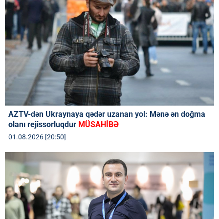
AZTV-dən Ukraynaya qədər uzanan yol: Mənə ən doğma
olanı rejissorluqdur
MÜSAHİBƏ
01.08.2026 [20:50]