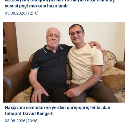
xüsusi poçt markası hazırlanıb
05.08.2026 [12:10]
Naxçıvanı səmadan və yerdən qarış-qarış lentə alan
fotoqraf Davud Kəngərli
03.08.2026 [23:38]