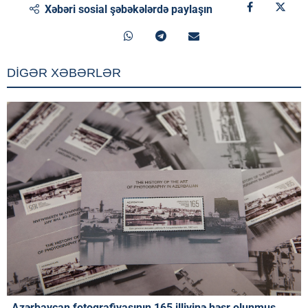
Xəbəri sosial şəbəkələrdə paylaşın
DİGƏR XƏBƏRLƏR
Azərbaycan fotoqrafiyasının 165 illiyinə həsr olunmuş