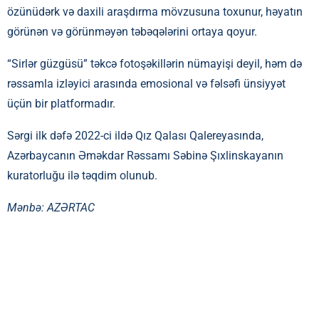
özünüdərk və daxili araşdırma mövzusuna toxunur, həyatın
görünən və görünməyən təbəqələrini ortaya qoyur.
“Sirlər güzgüsü” təkcə fotoşəkillərin nümayişi deyil, həm də
rəssamla izləyici arasında emosional və fəlsəfi ünsiyyət
üçün bir platformadır.
Sərgi ilk dəfə 2022-ci ildə Qız Qalası Qalereyasında,
Azərbaycanın Əməkdar Rəssamı Səbinə Şıxlinskayanın
kuratorluğu ilə təqdim olunub.
Mənbə:
AZƏRTAC