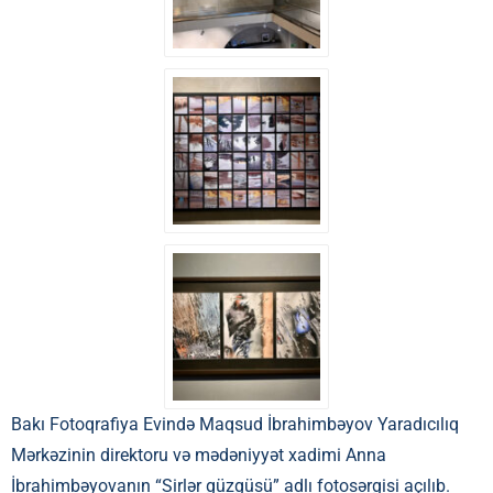
Bakı Fotoqrafiya Evində Maqsud İbrahimbəyov Yaradıcılıq
Mərkəzinin direktoru və mədəniyyət xadimi Anna
İbrahimbəyovanın “Sirlər güzgüsü” adlı fotosərgisi açılıb.