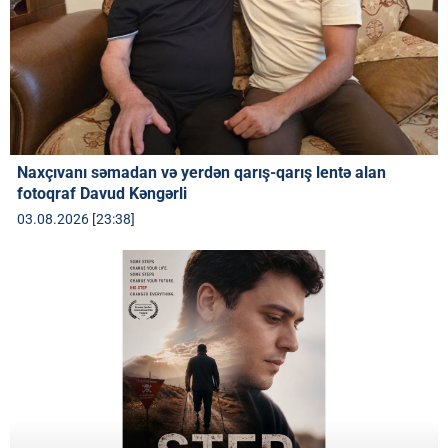
Naxçıvanı səmadan və yerdən qarış-qarış lentə alan
fotoqraf Davud Kəngərli
03.08.2026 [23:38]