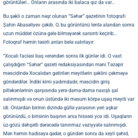
görüntüləri… Onların arasında iki balaca qız da var…
Bu şəkli o zaman nəşr olunan “Səhər” qəzetinin fotoqrafı
Şahin Abasəliyev çəkib. O, bu görüntünü lentə alandan sonra
uzun müddət özünə gələ bilməyərək sarsıntı keçirib…
Fotoqraf həmin təsirli anları belə xatırlayır:
“Xocalı faciəsi baş verəndən sonra ilk günlər idi. O vaxt
çalışdığım “Səhər” qəzeti redaksiyasından məni Təzəpir
məscidində Xocalıdan gətirilən meyitlərin şəklini çəkməyə
göndərdilər. İndiki kimi yadımdadır, məscidin giriş
pilləkənlərinin qarşısında yerə dama-dama naxışlı şal
salınmışdı və onun üstündə iki məsum körpə uşaq meyiti var
idi. Onlardan birinin dizində güllə yarasının yeri aşkar
görünürdü, o birisinin başının arxa hissəsi yox idi. Uşaqların
üz-gözü dəhşətli dərəcədə tanınmaz vəziyyətə salınmışdı.
Mən həmin hadisəyə qədər, o gündən sonra da xeyli şəhid,