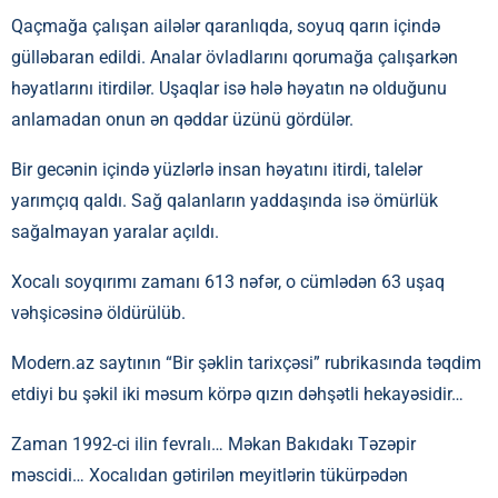
Qaçmağa çalışan ailələr qaranlıqda, soyuq qarın içində
gülləbaran edildi. Analar övladlarını qorumağa çalışarkən
həyatlarını itirdilər. Uşaqlar isə hələ həyatın nə olduğunu
anlamadan onun ən qəddar üzünü gördülər.
Bir gecənin içində yüzlərlə insan həyatını itirdi, talelər
yarımçıq qaldı. Sağ qalanların yaddaşında isə ömürlük
sağalmayan yaralar açıldı.
Xocalı soyqırımı zamanı 613 nəfər, o cümlədən 63 uşaq
vəhşicəsinə öldürülüb.
Modern.az saytının “Bir şəklin tarixçəsi” rubrikasında təqdim
etdiyi bu şəkil iki məsum körpə qızın dəhşətli hekayəsidir…
Zaman 1992-ci ilin fevralı… Məkan Bakıdakı Təzəpir
məscidi… Xocalıdan gətirilən meyitlərin tükürpədən