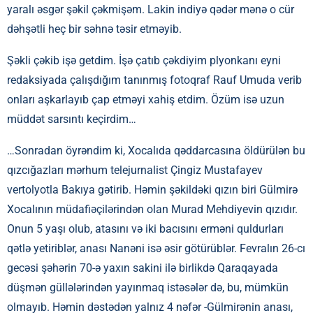
yaralı əsgər şəkil çəkmişəm. Lakin indiyə qədər mənə o cür
dəhşətli heç bir səhnə təsir etməyib.
Şəkli çəkib işə getdim. İşə çatıb çəkdiyim plyonkanı eyni
redaksiyada çalışdığım tanınmış fotoqraf Rauf Umuda verib
onları aşkarlayıb çap etməyi xahiş etdim. Özüm isə uzun
müddət sarsıntı keçirdim…
…Sonradan öyrəndim ki, Xocalıda qəddarcasına öldürülən bu
qızcığazları mərhum telejurnalist Çingiz Mustafayev
vertolyotla Bakıya gətirib. Həmin şəkildəki qızın biri Gülmirə
Xocalının müdafiəçilərindən olan Murad Mehdiyevin qızıdır.
Onun 5 yaşı olub, atasını və iki bacısını erməni quldurları
qətlə yetiriblər, anası Nanəni isə əsir götürüblər. Fevralın 26-cı
gecəsi şəhərin 70-ə yaxın sakini ilə birlikdə Qaraqayada
düşmən güllələrindən yayınmaq istəsələr də, bu, mümkün
olmayıb. Həmin dəstədən yalnız 4 nəfər -Gülmirənin anası,