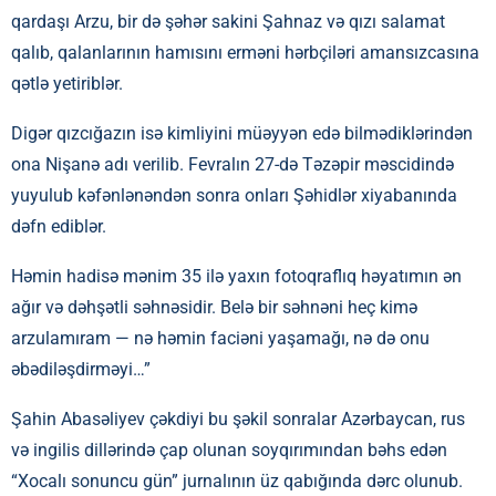
qardaşı Arzu, bir də şəhər sakini Şahnaz və qızı salamat
qalıb, qalanlarının hamısını erməni hərbçiləri amansızcasına
qətlə yetiriblər.
Digər qızcığazın isə kimliyini müəyyən edə bilmədiklərindən
ona Nişanə adı verilib. Fevralın 27-də Təzəpir məscidində
yuyulub kəfənlənəndən sonra onları Şəhidlər xiyabanında
dəfn ediblər.
Həmin hadisə mənim 35 ilə yaxın fotoqraflıq həyatımın ən
ağır və dəhşətli səhnəsidir. Belə bir səhnəni heç kimə
arzulamıram — nə həmin faciəni yaşamağı, nə də onu
əbədiləşdirməyi…”
Şahin Abasəliyev çəkdiyi bu şəkil sonralar Azərbaycan, rus
və ingilis dillərində çap olunan soyqırımından bəhs edən
“Xocalı sonuncu gün” jurnalının üz qabığında dərc olunub.