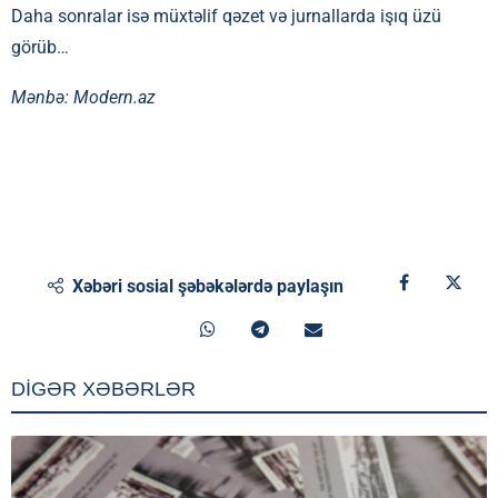
Daha sonralar isə müxtəlif qəzet və jurnallarda işıq üzü
görüb…
Mənbə: Modern.az
Xəbəri sosial şəbəkələrdə paylaşın
DİGƏR XƏBƏRLƏR