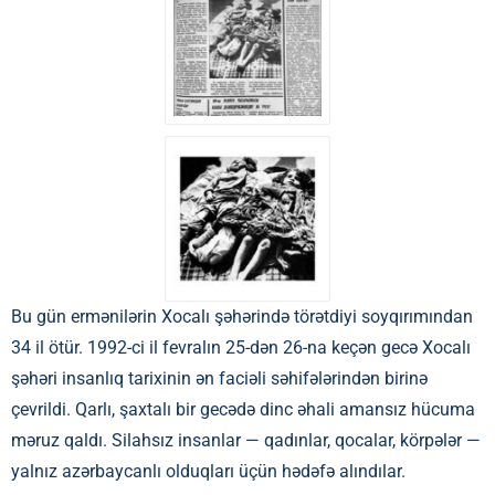
Bu gün ermənilərin Xocalı şəhərində törətdiyi soyqırımından
34 il ötür. 1992-ci il fevralın 25-dən 26-na keçən gecə Xocalı
şəhəri insanlıq tarixinin ən faciəli səhifələrindən birinə
çevrildi. Qarlı, şaxtalı bir gecədə dinc əhali amansız hücuma
məruz qaldı. Silahsız insanlar — qadınlar, qocalar, körpələr —
yalnız azərbaycanlı olduqları üçün hədəfə alındılar.