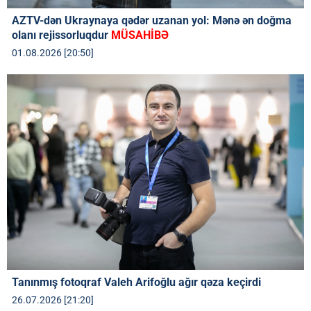
AZTV-dən Ukraynaya qədər uzanan yol: Mənə ən doğma
olanı rejissorluqdur
MÜSAHİBƏ
01.08.2026 [20:50]
Tanınmış fotoqraf Valeh Arifoğlu ağır qəza keçirdi
26.07.2026 [21:20]