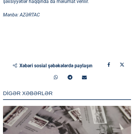
şəxsiyyətlər haqqında da məlumat verilir.
Mənbə:
AZƏRTAC
Xəbəri sosial şəbəkələrdə paylaşın
DİGƏR XƏBƏRLƏR