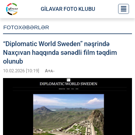
GİLAVAR FOTO KLUBU
FOTOXƏBƏRLƏR
“Diplomatic World Sweden” nəşrində
Naxçıvan haqqında sənədli film təqdim
olunub
10.02.2026 [10:19]
A+
A-