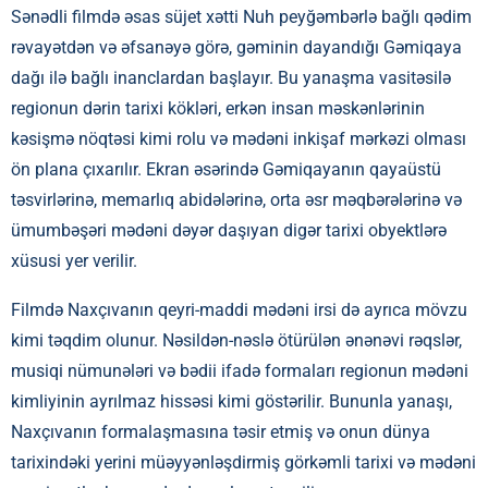
Sənədli filmdə əsas süjet xətti Nuh peyğəmbərlə bağlı qədim
rəvayətdən və əfsanəyə görə, gəminin dayandığı Gəmiqaya
dağı ilə bağlı inanclardan başlayır. Bu yanaşma vasitəsilə
regionun dərin tarixi kökləri, erkən insan məskənlərinin
kəsişmə nöqtəsi kimi rolu və mədəni inkişaf mərkəzi olması
ön plana çıxarılır. Ekran əsərində Gəmiqayanın qayaüstü
təsvirlərinə, memarlıq abidələrinə, orta əsr məqbərələrinə və
ümumbəşəri mədəni dəyər daşıyan digər tarixi obyektlərə
xüsusi yer verilir.
Filmdə Naxçıvanın qeyri-maddi mədəni irsi də ayrıca mövzu
kimi təqdim olunur. Nəsildən-nəslə ötürülən ənənəvi rəqslər,
musiqi nümunələri və bədii ifadə formaları regionun mədəni
kimliyinin ayrılmaz hissəsi kimi göstərilir. Bununla yanaşı,
Naxçıvanın formalaşmasına təsir etmiş və onun dünya
tarixindəki yerini müəyyənləşdirmiş görkəmli tarixi və mədəni