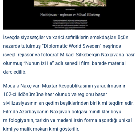
İsveçdə siyasətçilər və xarici səfirliklərin əməkdaşları üçün
nəzərdə tutulmuş “Diplomatic World Sweden” nəşrində
isveçli rejissor və fotoqraf Mikael Silkeberqin Naxçıvana həsr
olunmuş “Nuhun izi ilə” adlı sənədli filmi barədə material
dərc edilib.
Məqalə Naxçıvan Muxtar Respublikasının yaradılmasının
102-ci ildönümünə həsr olunub və regionu bəşər
sivilizasiyasının ən qədim beşiklərindən biri kimi təqdim edir.
Filmdə Azərbaycanın Naxçıvan bölgəsi minilliklər boyu
mifologiyanın, tarixin və mədəni irsin formalaşdırdığı unikal
kimliyə malik məkan kimi göstərilir.