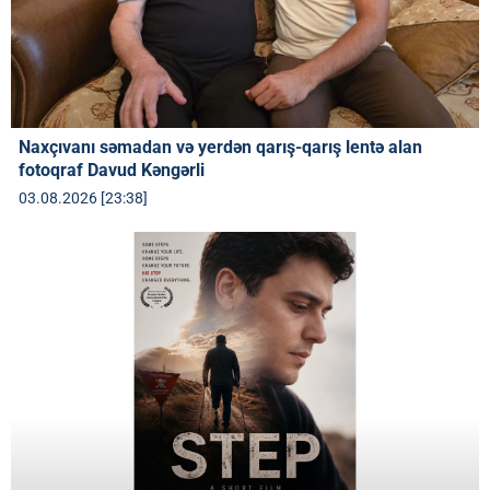
Naxçıvanı səmadan və yerdən qarış-qarış lentə alan
fotoqraf Davud Kəngərli
03.08.2026 [23:38]