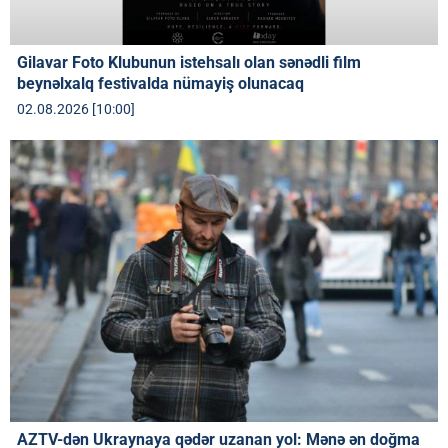
Gilavar Foto Klubunun istehsalı olan sənədli film
beynəlxalq festivalda nümayiş olunacaq
02.08.2026 [10:00]
AZTV-dən Ukraynaya qədər uzanan yol: Mənə ən doğma