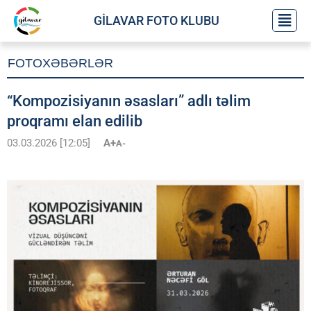
GİLAVAR FOTO KLUBU
FOTOXƏBƏRLƏR
“Kompozisiyanın əsasları” adlı təlim
proqramı elan edilib
03.03.2026 [12:05]
A+
A-