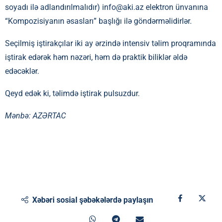
soyadı ilə adlandırılmalıdır)
info@aki.az
elektron ünvanına
“Kompozisiyanın əsasları” başlığı ilə göndərməlidirlər.
Seçilmiş iştirakçılar iki ay ərzində intensiv təlim proqramında
iştirak edərək həm nəzəri, həm də praktik biliklər əldə
edəcəklər.
Qeyd edək ki, təlimdə iştirak pulsuzdur.
Mənbə:
AZƏRTAC
Xəbəri sosial şəbəkələrdə paylaşın