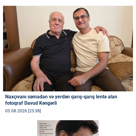
Naxçıvanı səmadan və yerdən qarış-qarış lentə alan
fotoqraf Davud Kəngərli
03.08.2026 [23:38]