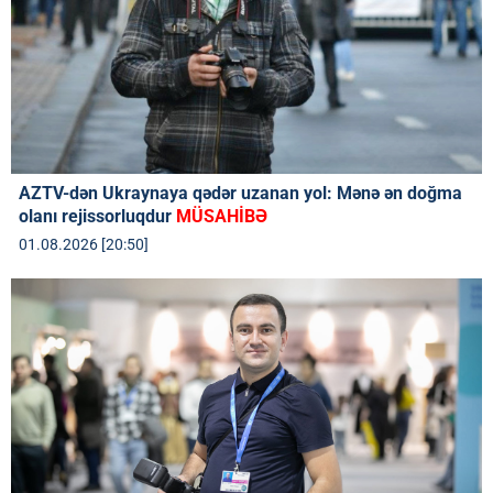
AZTV-dən Ukraynaya qədər uzanan yol: Mənə ən doğma
olanı rejissorluqdur
MÜSAHİBƏ
01.08.2026 [20:50]