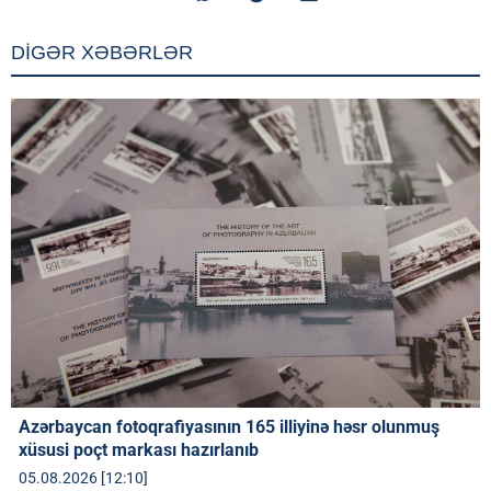
DİGƏR XƏBƏRLƏR
Azərbaycan fotoqrafiyasının 165 illiyinə həsr olunmuş
xüsusi poçt markası hazırlanıb
05.08.2026 [12:10]