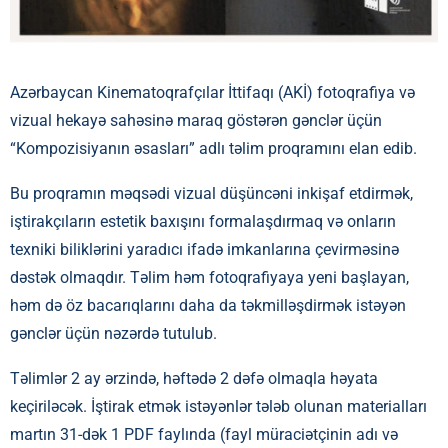
Azərbaycan Kinematoqrafçılar İttifaqı (AKİ) fotoqrafiya və
vizual hekayə sahəsinə maraq göstərən gənclər üçün
“Kompozisiyanın əsasları” adlı təlim proqramını elan edib.
Bu proqramın məqsədi vizual düşüncəni inkişaf etdirmək,
iştirakçıların estetik baxışını formalaşdırmaq və onların
texniki biliklərini yaradıcı ifadə imkanlarına çevirməsinə
dəstək olmaqdır. Təlim həm fotoqrafiyaya yeni başlayan,
həm də öz bacarıqlarını daha da təkmilləşdirmək istəyən
gənclər üçün nəzərdə tutulub.
Təlimlər 2 ay ərzində, həftədə 2 dəfə olmaqla həyata
keçiriləcək. İştirak etmək istəyənlər tələb olunan materialları
martın 31-dək 1 PDF faylında (fayl müraciətçinin adı və