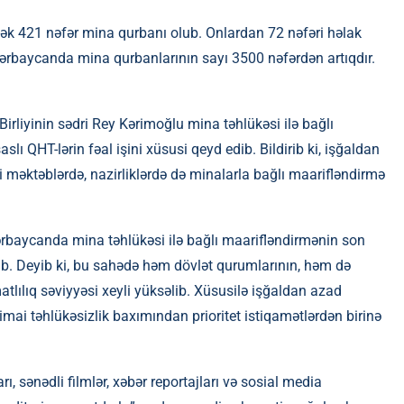
inədək 421 nəfər mina qurbanı olub. Onlardan 72 nəfəri həlak
 Azərbaycanda mina qurbanlarının sayı 3500 nəfərdən artıqdır.
rliyinin sədri Rey Kərimoğlu mina təhlükəsi ilə bağlı
lı QHT-lərin fəal işini xüsusi qeyd edib. Bildirib ki, işğaldan
 məktəblərdə, nazirliklərdə də minalarla bağlı maarifləndirmə
ərbaycanda mina təhlükəsi ilə bağlı maarifləndirmənin son
yıb. Deyib ki, bu sahədə həm dövlət qurumlarının, həm də
tlılıq səviyyəsi xeyli yüksəlib. Xüsusilə işğaldan azad
ai təhlükəsizlik baxımından prioritet istiqamətlərdən birinə
 sənədli filmlər, xəbər reportajları və sosial media