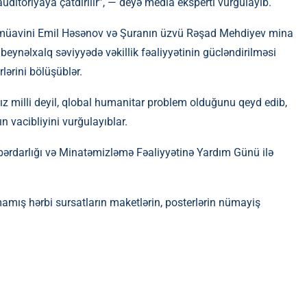
auditoriyaya çatdırılır”, — deyə media eksperti vurğulayıb.
 müavini Emil Həsənov və Şuranın üzvü Rəşad Mehdiyev mina
beynəlxalq səviyyədə vəkillik fəaliyyətinin gücləndirilməsi
lərini bölüşüblər.
nız milli deyil, qlobal humanitar problem olduğunu qeyd edib,
vacibliyini vurğulayıblar.
bərdarlığı və Minatəmizləmə Fəaliyyətinə Yardım Günü ilə
mamış hərbi sursatların maketlərin, posterlərin nümayiş