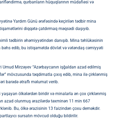
maarifləndirmə, qurbanların hüquqlarının müdafiəsi və
yətinə Yardım Günü ərəfəsində keçirilən tədbir mina
istiqamətlərini diqqətə çatdırmaq məqsədi daşıyıb.
imli tədbirin əhəmiyyətindən danışıb. Mina təhlükəsinin
n bəhs edib, bu istiqamətdə dövlət və vətəndaş cəmiyyəti
ri Umud Mirzəyev “Azərbaycanın işğaldan azad edilmiş
flər” mövzusunda təqdimatla çıxış edib, mina ilə çirklənmiş
əri barədə ətraflı məlumat verib.
i yaşayan ölkələrdən biridir və minalarla ən çox çirklənmiş
ldan azad olunmuş ərazilərdə təxminən 11 min 667
rklənib. Bu, ölkə ərazisinin 13 faizindən çoxu deməkdir.
tlayıcı sursatın mövcud olduğu bildirilir.