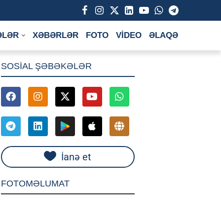
ƏLƏR
XƏBƏRLƏR
FOTO
VİDEO
ƏLAQƏ
SOSİAL ŞƏBƏKƏLƏR
İanə et
FOTOMƏLUMAT