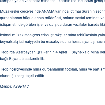
kampaniyaları vasitəsilə mina təhlükəsinin real nəticələri geniş 
Müzakirələr çərçivəsində ANAMA yanında İctimai Şuranın sədr
qurbanlarının hüquqlarının müdafiəsi, onların sosial təminatı və 
istiqamətində görülən işlər və qarşıda duran vəzifələr barədə fikir
İctimai müzakirədə çıxış edən iştirakçılar mina təhlükəsinin yal
beynəlxalq ictimaiyyətin bu məsələyə daha həssas yanaşmasının 
Tədbirdə, Azərbaycan QHT-lərinin 4 Aprel – Beynəlxalq Mina Xə
bağlı Bəyanatı səsləndirilib.
Tədbir çərçivəsində mina qurbanlarının fotoları, mina və partla
olunduğu sərgi təşkil edilib.
Mənbə:
AZƏRTAC