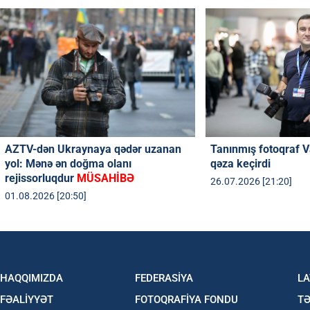
AZTV-dən Ukraynaya qədər uzanan
Tanınmış fotoqraf V
yol: Mənə ən doğma olanı
qəza keçirdi
rejissorluqdur
MÜSAHİBƏ
26.07.2026 [21:20]
01.08.2026 [20:50]
HAQQIMIZDA
FEDERASİYA
LA
FƏALİYYƏT
FOTOQRAFİYA FONDU
TƏ