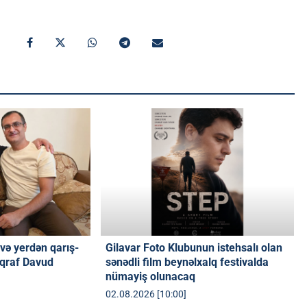
və yerdən qarış-
Gilavar Foto Klubunun istehsalı olan
oqraf Davud
sənədli film beynəlxalq festivalda
nümayiş olunacaq
02.08.2026 [10:00]