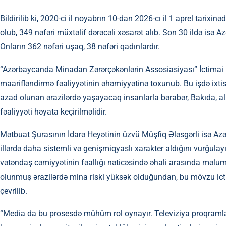
Bildirilib ki, 2020-ci il noyabrın 10-dan 2026-cı il 1 aprel tarix
olub, 349 nəfəri müxtəlif dərəcəli xəsarət alıb. Son 30 ildə isə
Onların 362 nəfəri uşaq, 38 nəfəri qadınlardır.
“Azərbaycanda Minadan Zərərçəkənlərin Assosiasiyası” İctimai Bi
maarifləndirmə fəaliyyətinin əhəmiyyətinə toxunub. Bu işdə ixtisas
azad olunan ərazilərdə yaşayacaq insanlarla bərabər, Bakıda, ali
fəaliyyəti həyata keçirilməlidir.
Mətbuat Şurasının İdarə Heyətinin üzvü Müşfiq Ələsgərli isə Az
illərdə daha sistemli və genişmiqyaslı xarakter aldığını vurğula
vətəndaş cəmiyyətinin fəallığı nəticəsində əhali arasında məluma
olunmuş ərazilərdə mina riski yüksək olduğundan, bu mövzu ictim
çevrilib.
“Media da bu prosesdə mühüm rol oynayır. Televiziya proqramları,