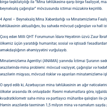
birgə təşkilatçılığı ilə “Mina təhlükəsinə qarşı birgə fəaliyyət, 
beynəlxalq çağırışlar” mövzusunda ictimai müzakirə keçirilib.
4 Aprel – Beynəlxalq Mina Xəbərdarlığı və Minatəmizləmə Fəaliy
təhlükəsinin aktuallığını, bu sahədə mövcud çağırışları və həll 
Çıxış edən Milli QHT Forumunun İdarə Heyətinin üzvü Zaur İbrah
ölkəmiz üçün yaratdığı humanitar, sosial və iqtisadi fəsadlarda
əməkdaşlığının əhəmiyyətini vurğulayıb.
Minatəmizləmə Agentliyi (ANAMA) yanında İctimai Şuranın səd
ərazilərində mina problemi: mövcud vəziyyət, çağırışlar və hədə
ərazilərin miqyası, mövcud risklər və aparılan minatəmizləmə işl
O qeyd edib ki, Azərbaycan mina təhlükəsinin ən ağır nəticələrin
ölkələr arasında ilk onluqdadır. Rəsmi məlumatlara görə, işğa
kvadratkilometr sahə mina və partlayıcı müharibə qalıqları ilə çi
Həmin ərazilərdə təxminən 1,5 milyon mina və naməlum sayda par