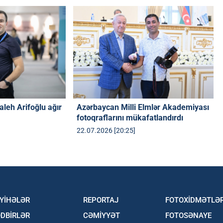
aleh Arifoğlu ağır
Azərbaycan Milli Elmlər Akademiyası
fotoqraflarını mükafatlandırdı
22.07.2026 [20:25]
YİHƏLƏR
REPORTAJ
FOTOXİDMƏTLƏ
DBİRLƏR
CƏMİYYƏT
FOTOSƏNAYE