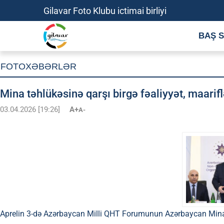
Gilavar Foto Klubu ictimai birliyi
BAŞ S
FOTOXƏBƏRLƏR
Mina təhlükəsinə qarşı birgə fəaliyyət, maarif
03.04.2026 [19:26]
A+
A-
Aprelin 3-də Azərbaycan Milli QHT Forumunun Azərbaycan Minat