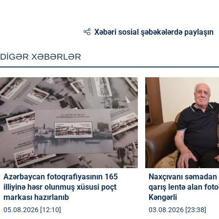
Xəbəri sosial şəbəkələrdə paylaşın
DİGƏR XƏBƏRLƏR
Azərbaycan fotoqrafiyasının 165
Naxçıvanı səmadan 
illiyinə həsr olunmuş xüsusi poçt
qarış lentə alan fot
markası hazırlanıb
Kəngərli
05.08.2026 [12:10]
03.08.2026 [23:38]