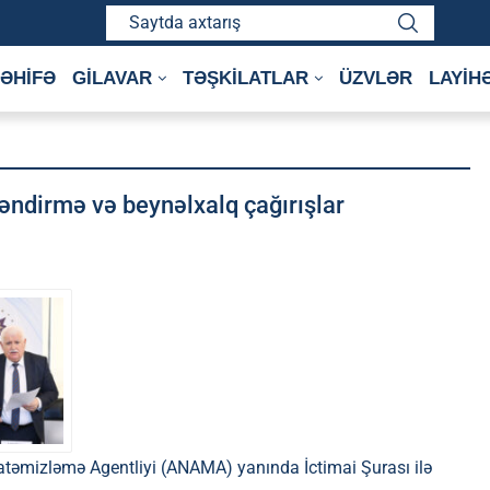
ƏHİFƏ
GİLAVAR
TƏŞKİLATLAR
ÜZVLƏR
LAYİH
ləndirmə və beynəlxalq çağırışlar
əmizləmə Agentliyi (ANAMA) yanında İctimai Şurası ilə