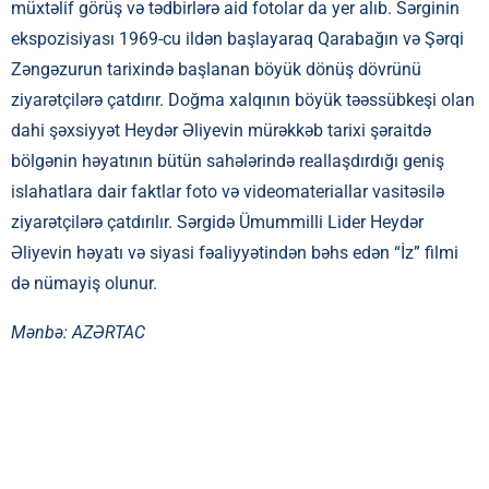
müxtəlif görüş və tədbirlərə aid fotolar da yer alıb. Sərginin
ekspozisiyası 1969-cu ildən başlayaraq Qarabağın və Şərqi
Zəngəzurun tarixində başlanan böyük dönüş dövrünü
ziyarətçilərə çatdırır. Doğma xalqının böyük təəssübkeşi olan
dahi şəxsiyyət Heydər Əliyevin mürəkkəb tarixi şəraitdə
bölgənin həyatının bütün sahələrində reallaşdırdığı geniş
islahatlara dair faktlar foto və videomateriallar vasitəsilə
ziyarətçilərə çatdırılır. Sərgidə Ümummilli Lider Heydər
Əliyevin həyatı və siyasi fəaliyyətindən bəhs edən “İz” filmi
də nümayiş olunur.
Mənbə:
AZƏRTAC