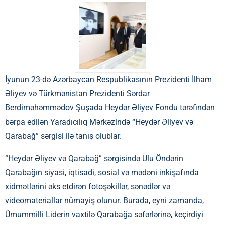
İyunun 23-də Azərbaycan Respublikasının Prezidenti İlham
Əliyev və Türkmənistan Prezidenti Sərdar
Berdiməhəmmədov Şuşada Heydər Əliyev Fondu tərəfindən
bərpa edilən Yaradıcılıq Mərkəzində “Heydər Əliyev və
Qarabağ” sərgisi ilə tanış olublar.
“Heydər Əliyev və Qarabağ” sərgisində Ulu Öndərin
Qarabağın siyasi, iqtisadi, sosial və mədəni inkişafında
xidmətlərini əks etdirən fotoşəkillər, sənədlər və
videomateriallar nümayiş olunur. Burada, eyni zamanda,
Ümummilli Liderin vaxtilə Qarabağa səfərlərinə, keçirdiyi