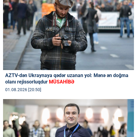
AZTV-dən Ukraynaya qədər uzanan yol: Mənə ən doğma
olanı rejissorluqdur
MÜSAHİBƏ
01.08.2026 [20:50]