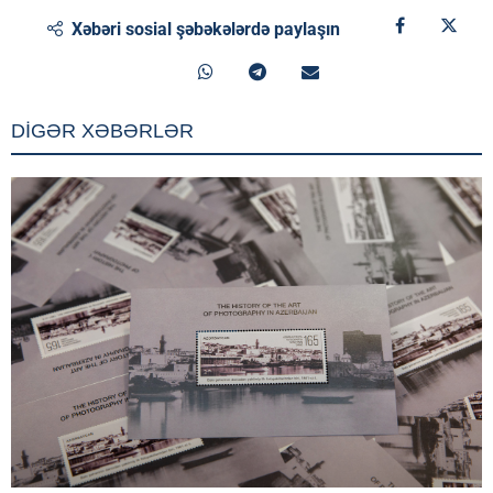
Xəbəri sosial şəbəkələrdə paylaşın
DİGƏR XƏBƏRLƏR