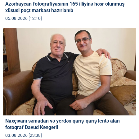
Azərbaycan fotoqrafiyasının 165 illiyinə həsr olunmuş
xüsusi poçt markası hazırlanıb
05.08.2026 [12:10]
Naxçıvanı səmadan və yerdən qarış-qarış lentə alan
fotoqraf Davud Kəngərli
03.08.2026 [23:38]