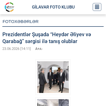
GİLAVAR FOTO KLUBU
FOTOXƏBƏRLƏR
Prezidentlər Şuşada “Heydər Əliyev və
Qarabağ” sərgisi ilə tanış olublar
23.06.2026 [14:11]
A+
A-