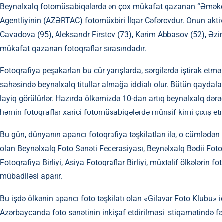
Beynəlxalq fotomüsabiqələrdə ən çox mükafat qazanan “Əməkda
Agentliyinin (AZƏRTAC) fotomüxbiri İlqar Cəfərovdur. Onun akti
Cavadova (95), Aleksandr Firstov (73), Kərim Abbasov (52), Əz
mükafat qazanan fotoqraflar sırasındadır.
Fotoqrafiya peşakarları bu cür yarışlarda, sərgilərdə iştirak etmə
sahəsində beynəlxalq titullar almağa iddialı olur. Bütün qaydalar
layiq görülürlər. Hazırda ölkəmizdə 10-dan artıq beynəlxalq dərə
həmin fotoqraflar xarici fotomüsabiqələrdə münsif kimi çıxış etm
Bu gün, dünyanın aparıcı fotoqrafiya təşkilatları ilə, o cümləd
olan Beynəlxalq Foto Sənəti Federasiyası, Beynəlxalq Bədii Foto
Fotoqrafiya Birliyi, Asiya Fotoqraflar Birliyi, müxtəlif ölkələrin fot
mübadiləsi aparır.
Bu işdə ölkənin aparıcı foto təşkilatı olan «Gilavar Foto Klubu» ict
Azərbaycanda foto sənətinin inkişaf etdirilməsi istiqamətində fəal