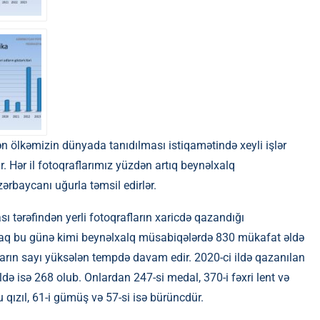
ndən ölkəmizin dünyada tanıdılması istiqamətində xeyli işlər
ır. Hər il fotoqraflarımız yüzdən artıq beynəlxalq
ərbaycanı uğurla təmsil edirlər.
ı tərəfindən yerli fotoqrafların xaricdə qazandığı
ayaraq bu günə kimi beynəlxalq müsabiqələrdə 830 mükafat əldə
atların sayı yüksələn tempdə davam edir. 2020-ci ildə qazanılan
ldə isə 268 olub. Onlardan 247-si medal, 370-i fəxri lent və
 qızıl, 61-i gümüş və 57-si isə bürüncdür.