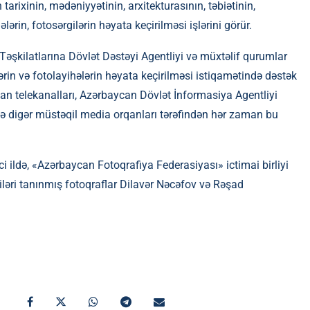
tarixinin, mədəniyyətinin, arxitekturasının, təbiətinin,
ərin, fotosərgilərin həyata keçirilməsi işlərini görür.
Təşkilatlarına Dövlət Dəstəyi Agentliyi və müxtəlif qurumlar
ərin və fotolayihələrin həyata keçirilməsi istiqamətində dəstək
an telekanalları, Azərbaycan Dövlət İnformasiya Agentliyi
və digər müstəqil media orqanları tərəfindən hər zaman bu
ci ildə, «Azərbaycan Fotoqrafiya Federasiyası» ictimai birliyi
isçiləri tanınmış fotoqraflar Dilavər Nəcəfov və Rəşad