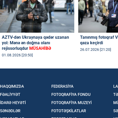
AZTV-dən Ukraynaya qədər uzanan
Tanınmış fotoqraf V
yol: Mənə ən doğma olanı
qəza keçirdi
rejissorluqdur
MÜSAHİBƏ
26.07.2026 [21:20]
01.08.2026 [20:50]
HAQQIMIZDA
FEDERASİYA
LA
FƏALİYYƏT
FOTOQRAFİYA FONDU
TƏ
İDARƏ HEYƏTİ
FOTOQRAFİYA MUZEYİ
M
SƏNƏDLƏR
FOTOTƏŞKİLATLAR
SƏ