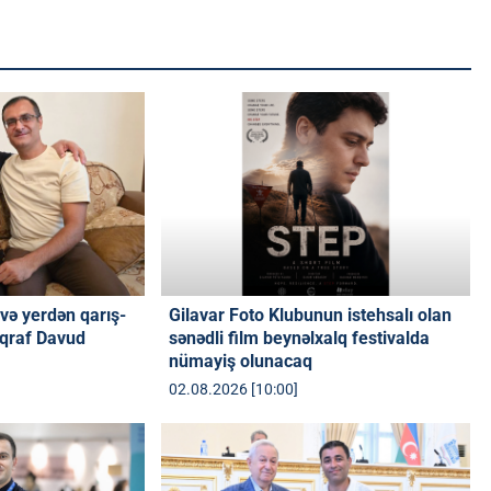
və yerdən qarış-
Gilavar Foto Klubunun istehsalı olan
oqraf Davud
sənədli film beynəlxalq festivalda
nümayiş olunacaq
02.08.2026 [10:00]