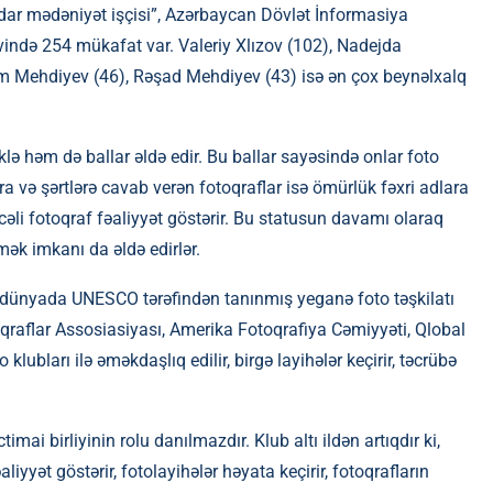
r mədəniyət işçisi”, Azərbaycan Dövlət İnformasiya
vində 254 mükafat var. Valeriy Xlızov (102), Nadejda
im Mehdiyev (46), Rəşad Mehdiyev (43) isə ən çox beynəlxalq
klə həm də ballar əldə edir. Bu ballar sayəsində onlar foto
a və şərtlərə cavab verən fotoqraflar isə ömürlük fəxri adlara
cəli fotoqraf fəaliyyət göstərir. Bu statusun davamı olaraq
ək imkanı da əldə edirlər.
ən dünyada UNESCO tərəfindən tanınmış yeganə foto təşkilatı
qraflar Assosiasiyası, Amerika Fotoqrafiya Cəmiyyəti, Qlobal
o klubları ilə əməkdaşlıq edilir, birgə layihələr keçirir, təcrübə
imai birliyinin rolu danılmazdır. Klub altı ildən artıqdır ki,
iyyət göstərir, fotolayihələr həyata keçirir, fotoqrafların