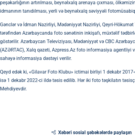
peşəkarlığının artırılması, beynəlxalq arenaya çıxması, ölkəmizin 
idmanının tanıdılması, yerli və beynəlxalq səviyyəli fotomüsabiqəl
Gənclər və İdman Nazirliyi, Mədəniyyət Nazirliyi, Qeyri-Hökumət 
tərəfindən Azərbaycanda foto sənətinin inkişafı, müxtəlif tədbirl
göstərilir. Azərbaycan Televiziyası, Mədəniyyət və CBC Azərbayc
(AZƏRTAC), Xalq qəzeti, Azpress.Az foto informasiya agentliyi 
sahəyə informasiya dəstəyi verilir.
Qeyd edək ki, «Gilavar Foto Klubu» ictimai birliyi 1 dekabr 2017-
isə 1 dekabr 2022-ci ildə təsis edilib. Hər iki foto təşkilatın təs
Mehdiyevdir.
Xəbəri sosial şəbəkələrdə paylaşın