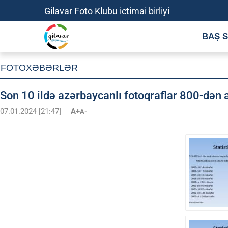
Gilavar Foto Klubu ictimai birliyi
BAŞ S
FOTOXƏBƏRLƏR
Son 10 ildə azərbaycanlı fotoqraflar 800-dən 
07.01.2024 [21:47]
A+
A-