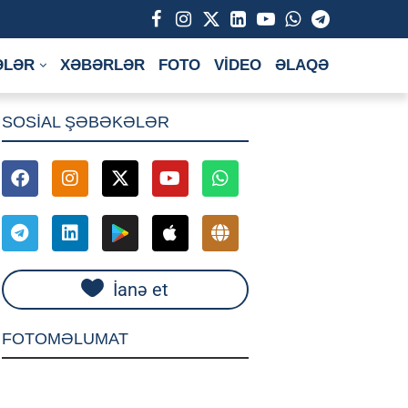
ƏLƏR
XƏBƏRLƏR
FOTO
VİDEO
ƏLAQƏ
SOSİAL ŞƏBƏKƏLƏR
İanə et
FOTOMƏLUMAT