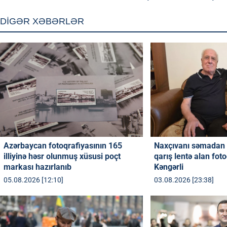
DİGƏR XƏBƏRLƏR
Azərbaycan fotoqrafiyasının 165
Naxçıvanı səmadan 
illiyinə həsr olunmuş xüsusi poçt
qarış lentə alan fot
markası hazırlanıb
Kəngərli
05.08.2026 [12:10]
03.08.2026 [23:38]