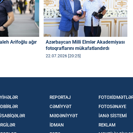
aleh Arifoğlu ağır
Azərbaycan Milli Elmlər Akademiyası
fotoqraflarını mükafatlandırdı
22.07.2026 [20:25]
YİHƏLƏR
REPORTAJ
FOTOXİDMƏTLƏ
DBİRLƏR
CƏMİYYƏT
FOTOSƏNAYE
ÜSABİQƏLƏR
MƏDƏNİYYƏT
İANƏ SİSTEMİ
RGİLƏR
İDMAN
REKLAM