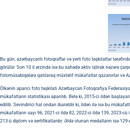
Bu gün, azərbaycanlı fotoqraflar və yerli foto təşkilatlar tərəfi
görülür. Son 10 il ərzində isə bu sahədə aktiv iştirak nəzərə çarp
fotomüsabiqələrə qatılaraq müxtəlif mükafatlar qazanırlar və Az
Ölkənin aparıcı foto təşkilatı Azərbaycan Fotoqrafiya Federasiyas
mükafatların statistikası aparılıb. Belə ki, 2015-ci ildən başl
edilib. Sevindirici hal ondan ibarətdir ki, ildən ilə isə bu mükaf
mükafatların sayı 96, 2021-ci ildə 82, 2022-ci ildə 139, 2023-cü i
213-ü diplom və sertifikatlardır. Əldə olunan medalların isə 129-u