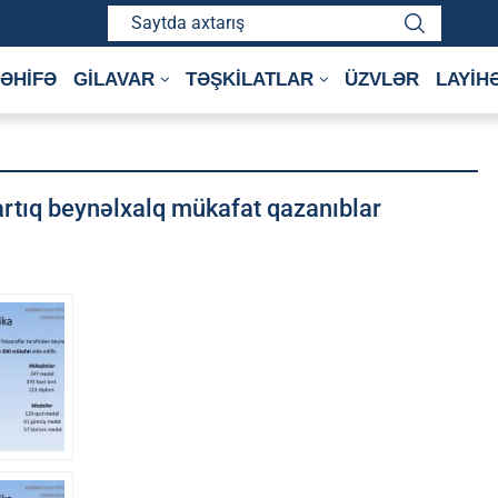
ƏHİFƏ
GİLAVAR
TƏŞKİLATLAR
ÜZVLƏR
LAYİH
artıq beynəlxalq mükafat qazanıblar