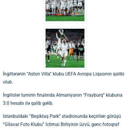
İngiltərənin “Aston Villa” klubu UEFA Avropa Liqasının qalibi
olub.
İngilislər turnirin finalında Almaniyanın “Frayburq” klubuna
3:0 hesabı ilə qalib gəlib.
İstanbuldakı “Beşiktaş Park” stadionunda keçirilən görüşü
“Gilavar Foto Klubu” İctimai Birliyinin üzvü, gənc fotoqraf