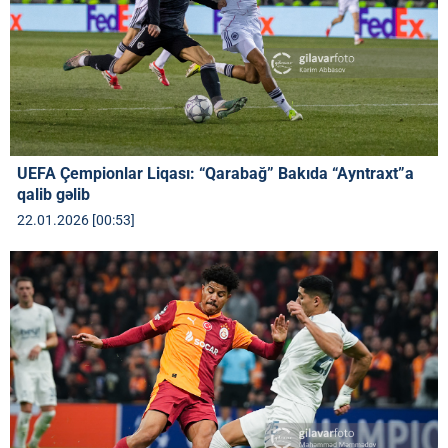
UEFA Çempionlar Liqası: “Qarabağ” Bakıda “Ayntraxt”a
qalib gəlib
22.01.2026 [00:53]