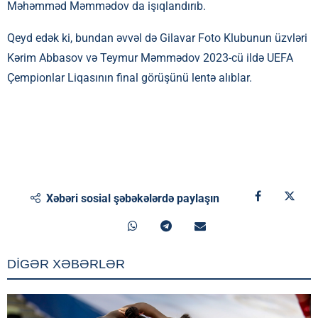
Məhəmməd Məmmədov da işıqlandırıb.
Qeyd edək ki, bundan əvvəl də Gilavar Foto Klubunun üzvləri
Kərim Abbasov və Teymur Məmmədov 2023-cü ildə UEFA
Çempionlar Liqasının final görüşünü lentə alıblar.
Xəbəri sosial şəbəkələrdə paylaşın
DİGƏR XƏBƏRLƏR