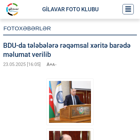
GİLAVAR FOTO KLUBU
FOTOXƏBƏRLƏR
BDU-da tələbələrə rəqəmsal xəritə barədə
məlumat verilib
23.05.2025 [16:05]
A+
A-