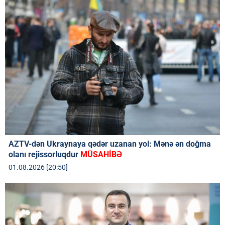
AZTV-dən Ukraynaya qədər uzanan yol: Mənə ən doğma
olanı rejissorluqdur
MÜSAHİBƏ
01.08.2026 [20:50]