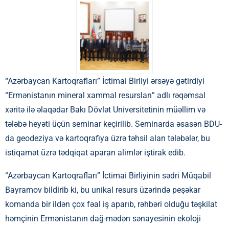
“Azərbaycan Kartoqrafları” İctimai Birliyi ərsəyə gətirdiyi
“Ermənistanın mineral xammal resursları” adlı rəqəmsal
xəritə ilə əlaqədar Bakı Dövlət Universitetinin müəllim və
tələbə heyəti üçün seminar keçirilib. Seminarda əsasən BDU-
da geodeziya və kartoqrafiya üzrə təhsil alan tələbələr, bu
istiqamət üzrə tədqiqat aparan alimlər iştirak edib.
“Azərbaycan Kartoqrafları” İctimai Birliyinin sədri Müqabil
Bayramov bildirib ki, bu unikal resurs üzərində peşəkar
komanda bir ildən çox fəal iş aparıb, rəhbəri olduğu təşkilat
həmçinin Ermənistanın dağ-mədən sənayesinin ekoloji