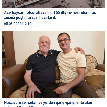
Azərbaycan fotoqrafiyasının 165 illiyinə həsr olunmuş
xüsusi poçt markası hazırlanıb
05.08.2026 [12:10]
Naxçıvanı səmadan və yerdən qarış-qarış lentə alan