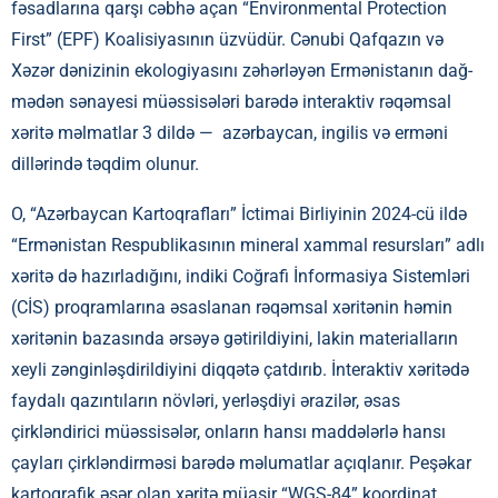
fəsadlarına qarşı cəbhə açan “Environmental Protection
First” (EPF) Koalisiyasının üzvüdür. Cənubi Qafqazın və
Xəzər dənizinin ekologiyasını zəhərləyən Ermənistanın dağ-
mədən sənayesi müəssisələri barədə interaktiv rəqəmsal
xəritə məlmatlar 3 dildə — azərbaycan, ingilis və erməni
dillərində təqdim olunur.
O, “Azərbaycan Kartoqrafları” İctimai Birliyinin 2024-cü ildə
“Ermənistan Respublikasının mineral xammal resursları” adlı
xəritə də hazırladığını, indiki Coğrafi İnformasiya Sistemləri
(CİS) proqramlarına əsaslanan rəqəmsal xəritənin həmin
xəritənin bazasında ərsəyə gətirildiyini, lakin materialların
xeyli zənginləşdirildiyini diqqətə çatdırıb. İnteraktiv xəritədə
faydalı qazıntıların növləri, yerləşdiyi ərazilər, əsas
çirkləndirici müəssisələr, onların hansı maddələrlə hansı
çayları çirkləndirməsi barədə məlumatlar açıqlanır. Peşəkar
kartoqrafik əsər olan xəritə müasir “WGS-84” koordinat