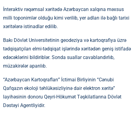
İnteraktiv rəqəmsal xəritədə Azərbaycan xalqına məxsus
milli toponimlər olduğu kimi verilib, yer adları ilə bağlı tarixi
xəritələrə istinadlar edilib.
Bakı Dövlət Universitetinin geodeziya və kartoqrafiya üzrə
tədqiqatçıları elmi-tədqiqat işlərində xəritədən geniş istifadə
edəcəklərini bildiriblər. Sonda suallar cavablandırlıb,
müzakirələr aparılıb.
“Azərbaycan Kartoqrafları” İctimai Birliyinin “Cənubi
Qafqazın ekoloji təhlükəsizliyinə dair elektron xəritə”
layihəsinin donoru Qeyri-Hökumət Təşkilatlarına Dövlət
Dəstəyi Agentliyidir.