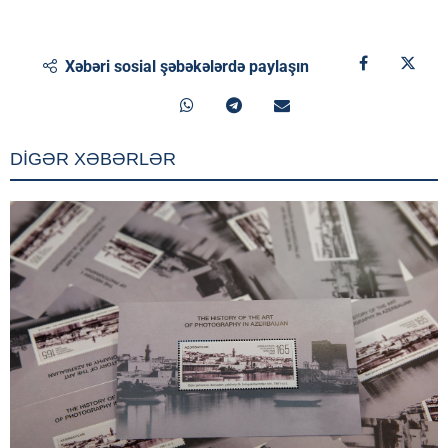
Xəbəri sosial şəbəkələrdə paylaşın
DİGƏR XƏBƏRLƏR