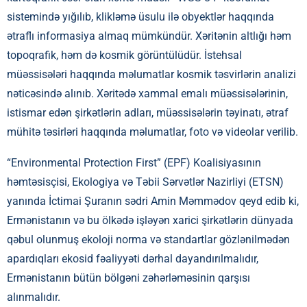
sistemində yığılıb, klikləmə üsulu ilə obyektlər haqqında
ətraflı informasiya almaq mümkündür. Xəritənin altlığı həm
topoqrafik, həm də kosmik görüntülüdür. İstehsal
müəssisələri haqqında məlumatlar kosmik təsvirlərin analizi
nəticəsində alınıb. Xəritədə xammal emalı müəssisələrinin,
istismar edən şirkətlərin adları, müəssisələrin təyinatı, ətraf
mühitə təsirləri haqqında məlumatlar, foto və videolar verilib.
“Environmental Protection First” (EPF) Koalisiyasının
həmtəsisçisi, Ekologiya və Təbii Sərvətlər Nazirliyi (ETSN)
yanında İctimai Şuranın sədri Amin Məmmədov qeyd edib ki,
Ermənistanın və bu ölkədə işləyən xarici şirkətlərin dünyada
qəbul olunmuş ekoloji norma və standartlar gözlənilmədən
apardıqları ekosid fəaliyyəti dərhal dayandırılmalıdır,
Ermənistanın bütün bölgəni zəhərləməsinin qarşısı
alınmalıdır.