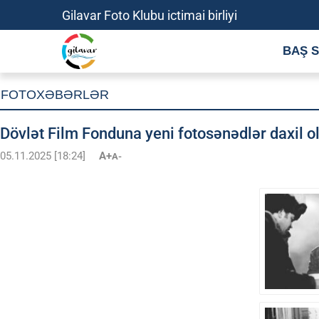
Gilavar Foto Klubu ictimai birliyi
BAŞ S
FOTOXƏBƏRLƏR
Dövlət Film Fonduna yeni fotosənədlər daxil o
05.11.2025 [18:24]
A+
A-