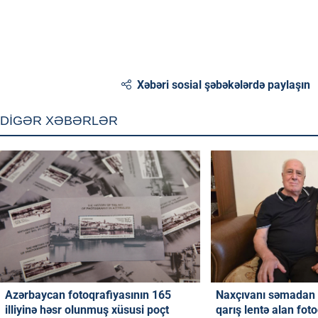
Xəbəri sosial şəbəkələrdə paylaşın
DİGƏR XƏBƏRLƏR
Azərbaycan fotoqrafiyasının 165
Naxçıvanı səmadan 
illiyinə həsr olunmuş xüsusi poçt
qarış lentə alan fot