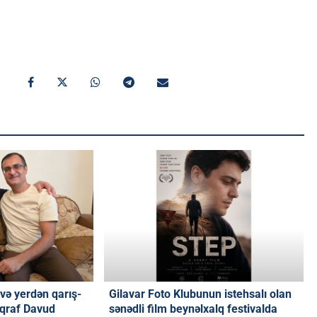
və yerdən qarış-
Gilavar Foto Klubunun istehsalı olan
oqraf Davud
sənədli film beynəlxalq festivalda