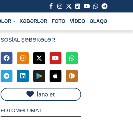
ƏLƏR
XƏBƏRLƏR
FOTO
VİDEO
ƏLAQƏ
SOSİAL ŞƏBƏKƏLƏR
İanə et
FOTOMƏLUMAT