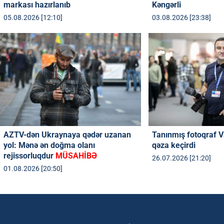
markası hazırlanıb
Kəngərli
05.08.2026 [12:10]
03.08.2026 [23:38]
AZTV-dən Ukraynaya qədər uzanan
Tanınmış fotoqraf V
yol: Mənə ən doğma olanı
qəza keçirdi
rejissorluqdur
MÜSAHİBƏ
26.07.2026 [21:20]
01.08.2026 [20:50]