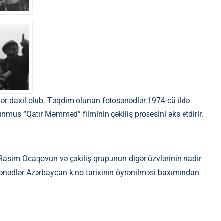
ər daxil olub. Təqdim olunan fotosənədlər 1974-cü ildə
nmuş “Qatır Məmməd” filminin çəkiliş prosesini əks etdirir.
soru Rasim Ocaqovun və çəkiliş qrupunun digər üzvlərinin nadir
ənədlər Azərbaycan kino tarixinin öyrənilməsi baxımından