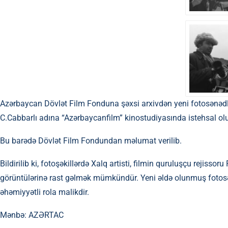
Azərbaycan Dövlət Film Fonduna şəxsi arxivdən yeni fotosənədl
C.Cabbarlı adına “Azərbaycanfilm” kinostudiyasında istehsal olu
Bu barədə Dövlət Film Fondundan məlumat verilib.
Bildirilib ki, fotoşəkillərdə Xalq artisti, filmin quruluşçu rejis
görüntülərinə rast gəlmək mümkündür. Yeni əldə olunmuş fotos
əhəmiyyətli rola malikdir.
Mənbə:
AZƏRTAC