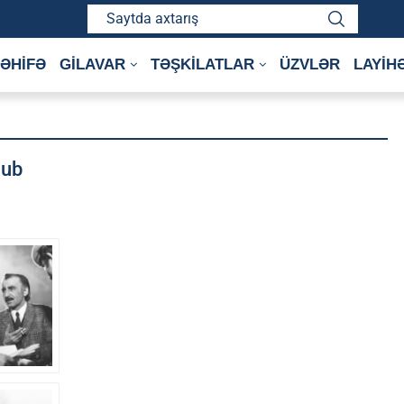
ƏHİFƏ
GİLAVAR
TƏŞKİLATLAR
ÜZVLƏR
LAYİH
lub