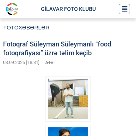
GİLAVAR FOTO KLUBU
FOTOXƏBƏRLƏR
Fotoqraf Süleyman Süleymanlı “food
fotoqrafiyası” üzrə təlim keçib
03.09.2025 [18:31]
A+
A-