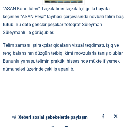
“ASAN Könüllüləri” Təşkilatının təşkilatçılığı ilə həyata
keçirilən “ASAN Peşə” layihəsi çərçivəsində növbəti təlim baş
tutub. Bu dəfə gənclər peşəkar fotoqraf Süleyman
Süleymanlı ilə görüşüblər.
Təlim zamanı iştirakçılar qidaların vizual təqdimatı, işıq və
rəng balansının düzgün tətbiqi kimi mövzularla tanış olublar.
Bununla yanaşı, təlimin praktiki hissəsində müxtəlif yemək
nümunələri üzərində çəkiliş aparılıb.
Xəbəri sosial şəbəkələrdə paylaşın