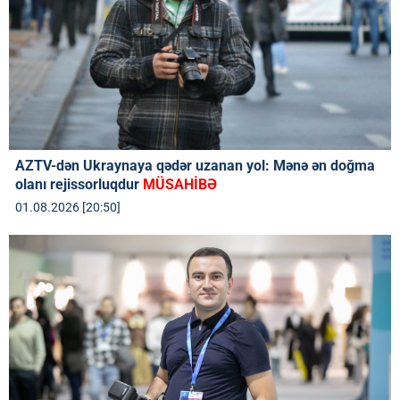
AZTV-dən Ukraynaya qədər uzanan yol: Mənə ən doğma
olanı rejissorluqdur
MÜSAHİBƏ
01.08.2026 [20:50]