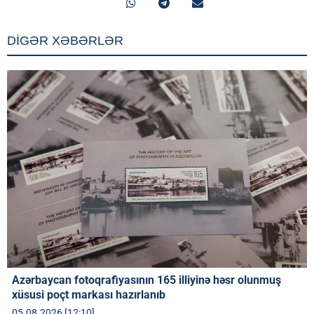
DİGƏR XƏBƏRLƏR
Azərbaycan fotoqrafiyasının 165 illiyinə həsr olunmuş
xüsusi poçt markası hazırlanıb
05.08.2026 [12:10]