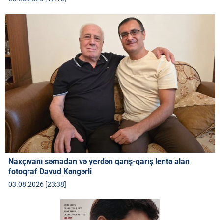
Naxçıvanı səmadan və yerdən qarış-qarış lentə alan
fotoqraf Davud Kəngərli
03.08.2026 [23:38]