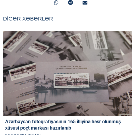
DİGƏR XƏBƏRLƏR
Azərbaycan fotoqrafiyasının 165 illiyinə həsr olunmuş
xüsusi poçt markası hazırlanıb