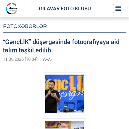
GİLAVAR FOTO KLUBU
FOTOXƏBƏRLƏR
“GəncLİK” düşərgəsində fotoqrafiyaya aid
təlim təşkil edilib
11.09.2025 [10:04]
A+
A-