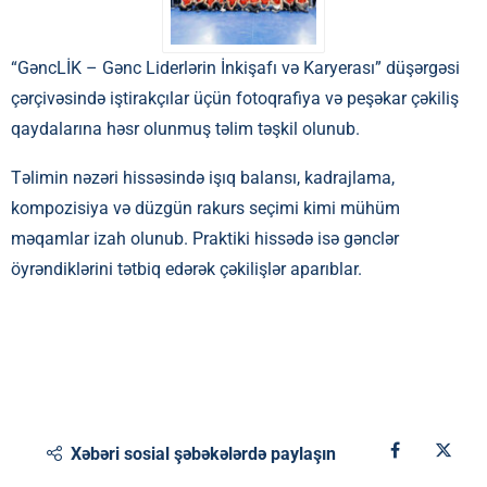
“GəncLİK – Gənc Liderlərin İnkişafı və Karyerası” düşərgəsi
çərçivəsində iştirakçılar üçün fotoqrafiya və peşəkar çəkiliş
qaydalarına həsr olunmuş təlim təşkil olunub.
Təlimin nəzəri hissəsində işıq balansı, kadrajlama,
kompozisiya və düzgün rakurs seçimi kimi mühüm
məqamlar izah olunub. Praktiki hissədə isə gənclər
öyrəndiklərini tətbiq edərək çəkilişlər aparıblar.
Xəbəri sosial şəbəkələrdə paylaşın