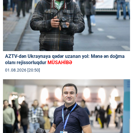
AZTV-dən Ukraynaya qədər uzanan yol: Mənə ən doğma
olanı rejissorluqdur
MÜSAHİBƏ
01.08.2026 [20:50]