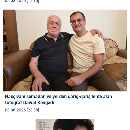
05.08.2026 [12:10]
Naxçıvanı səmadan və yerdən qarış-qarış lentə alan
fotoqraf Davud Kəngərli
03.08.2026 [23:38]