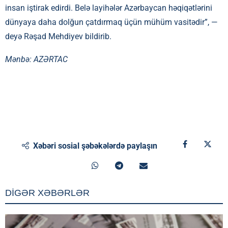
insan iştirak edirdi. Belə layihələr Azərbaycan həqiqətlərini
dünyaya daha dolğun çatdırmaq üçün mühüm vasitədir”, —
deyə Rəşad Mehdiyev bildirib.
Mənbə:
AZƏRTAC
Xəbəri sosial şəbəkələrdə paylaşın
DİGƏR XƏBƏRLƏR