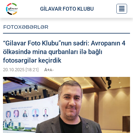
GİLAVAR FOTO KLUBU
FOTOXƏBƏRLƏR
“Gilavar Foto Klubu”nun sədri: Avropanın 4
ölkəsində mina qurbanları ilə bağlı
fotosərgilər keçirdik
20.10.2025 [18:21]
A+
A-