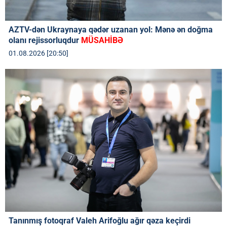
AZTV-dən Ukraynaya qədər uzanan yol: Mənə ən doğma
olanı rejissorluqdur
MÜSAHİBƏ
01.08.2026 [20:50]
Tanınmış fotoqraf Valeh Arifoğlu ağır qəza keçirdi