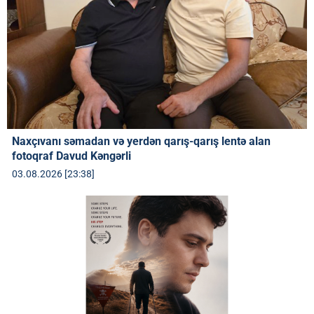
Naxçıvanı səmadan və yerdən qarış-qarış lentə alan
fotoqraf Davud Kəngərli
03.08.2026 [23:38]