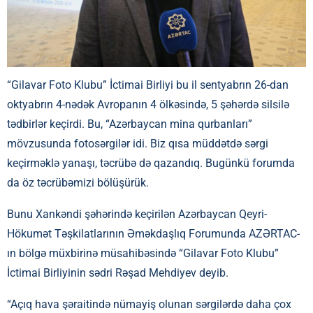
“Gilavar Foto Klubu” İctimai Birliyi bu il sentyabrın 26-dan
oktyabrın 4-nədək Avropanın 4 ölkəsində, 5 şəhərdə silsilə
tədbirlər keçirdi. Bu, “Azərbaycan mina qurbanları”
mövzusunda fotosərgilər idi. Biz qısa müddətdə sərgi
keçirməklə yanaşı, təcrübə də qazandıq. Bugünkü forumda
da öz təcrübəmizi bölüşürük.
Bunu Xankəndi şəhərində keçirilən Azərbaycan Qeyri-
Hökumət Təşkilatlarının Əməkdaşlıq Forumunda AZƏRTAC-
ın bölgə müxbirinə müsahibəsində “Gilavar Foto Klubu”
İctimai Birliyinin sədri Rəşad Mehdiyev deyib.
“Açıq hava şəraitində nümayiş olunan sərgilərdə daha çox