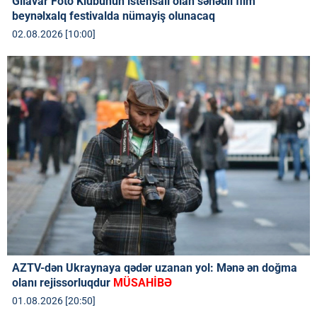
Gilavar Foto Klubunun istehsalı olan sənədli film
beynəlxalq festivalda nümayiş olunacaq
02.08.2026 [10:00]
AZTV-dən Ukraynaya qədər uzanan yol: Mənə ən doğma
olanı rejissorluqdur
MÜSAHİBƏ
01.08.2026 [20:50]