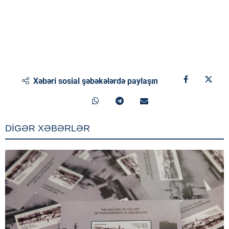
Xəbəri sosial şəbəkələrdə paylaşın
DİGƏR XƏBƏRLƏR