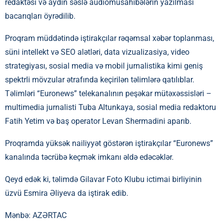
redaktəsi və aydın səslə audiomüsahibələrin yazılması
bacarıqları öyrədilib.
Proqram müddətində iştirakçılar rəqəmsal xəbər toplanması,
süni intellekt və SEO alətləri, data vizualizasiya, video
strategiyası, sosial media və mobil jurnalistika kimi geniş
spektrli mövzular ətrafında keçirilən təlimlərə qatılıblar.
Təlimləri “Euronews” telekanalının peşəkar mütəxəssisləri –
multimedia jurnalisti Tuba Altunkaya, sosial media redaktoru
Fatih Yetim və baş operator Levan Shermadini aparıb.
Proqramda yüksək nailiyyət göstərən iştirakçılar “Euronews”
kanalında təcrübə keçmək imkanı əldə edəcəklər.
Qeyd edək ki, təlimdə Gilavar Foto Klubu ictimai birliyinin
üzvü Esmira Əliyeva da iştirak edib.
Mənbə: AZƏRTAC