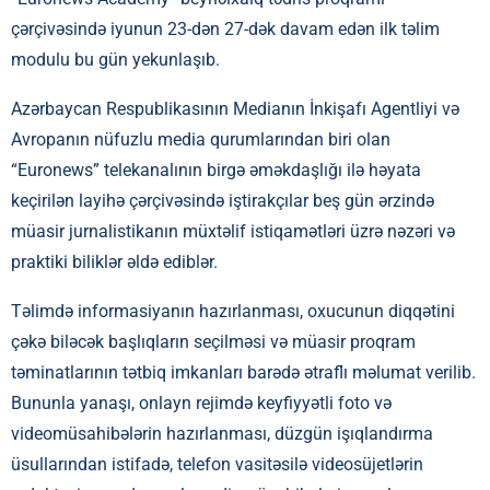
çərçivəsində iyunun 23-dən 27-dək davam edən ilk təlim
modulu bu gün yekunlaşıb.
Azərbaycan Respublikasının Medianın İnkişafı Agentliyi və
Avropanın nüfuzlu media qurumlarından biri olan
“Euronews” telekanalının birgə əməkdaşlığı ilə həyata
keçirilən layihə çərçivəsində iştirakçılar beş gün ərzində
müasir jurnalistikanın müxtəlif istiqamətləri üzrə nəzəri və
praktiki biliklər əldə ediblər.
Təlimdə informasiyanın hazırlanması, oxucunun diqqətini
çəkə biləcək başlıqların seçilməsi və müasir proqram
təminatlarının tətbiq imkanları barədə ətraflı məlumat verilib.
Bununla yanaşı, onlayn rejimdə keyfiyyətli foto və
videomüsahibələrin hazırlanması, düzgün işıqlandırma
üsullarından istifadə, telefon vasitəsilə videosüjetlərin