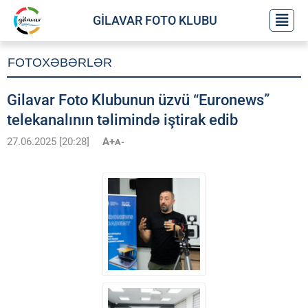
GİLAVAR FOTO KLUBU
FOTOXƏBƏRLƏR
Gilavar Foto Klubunun üzvü “Euronews”
telekanalının təlimində iştirak edib
27.06.2025 [20:28]
A+
A-