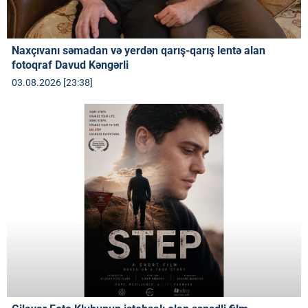
Naxçıvanı səmadan və yerdən qarış-qarış lentə alan
fotoqraf Davud Kəngərli
03.08.2026 [23:38]