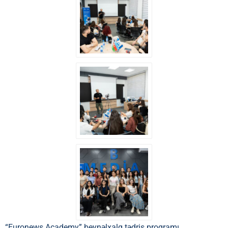
“Euronews Academy” beynəlxalq tədris proqramı