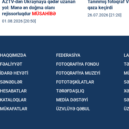
AZTV-dən Ukraynaya qədər uzanan
Tanınmış fotoqraf V
yol: Mənə ən doğma olanı
qəza keçirdi
rejissorluqdur
MÜSAHİBƏ
26.07.2026 [21:20]
01.08.2026 [20:50]
HAQQIMIZDA
FEDERASİYA
LA
FƏALİYYƏT
FOTOQRAFİYA FONDU
TƏ
İDARƏ HEYƏTİ
FOTOQRAFİYA MUZEYİ
M
SƏNƏDLƏR
FOTOTƏŞKİLATLAR
SƏ
HESABATLAR
TƏRƏFDAŞLIQ
X
KATALOQLAR
MEDİA DƏSTƏYİ
S
MÜKAFATLAR
ÜZVLÜYƏ QƏBUL
Ü