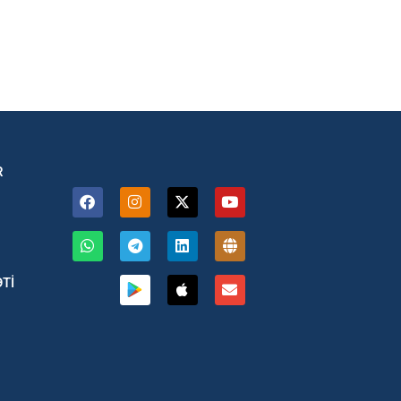
R
ƏTİ