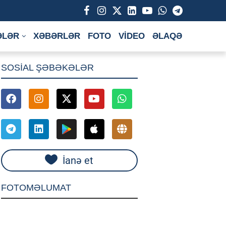
ƏLƏR
XƏBƏRLƏR
FOTO
VİDEO
ƏLAQƏ
SOSİAL ŞƏBƏKƏLƏR
İanə et
FOTOMƏLUMAT