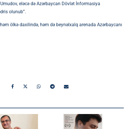
uf Umudov, eləcə də Azərbaycan Dövlət İnformasiya
dris olunub”.
ə həm ölkə daxilində, həm də beynəlxalq arenada Azərbaycanı