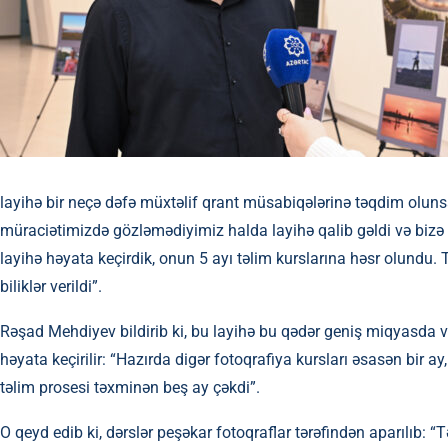
layihə bir neçə dəfə müxtəlif qrant müsabiqələrinə təqdim ol
müraciətimizdə gözləmədiyimiz halda layihə qalib gəldi və bizə 
layihə həyata keçirdik, onun 5 ayı təlim kurslarına həsr olundu.
biliklər verildi”.
Rəşad Mehdiyev bildirib ki, bu layihə bu qədər geniş miqyasda v
həyata keçirilir: “Hazırda digər fotoqrafiya kursları əsasən bir
təlim prosesi təxminən beş ay çəkdi”.
O qeyd edib ki, dərslər peşəkar fotoqraflar tərəfindən aparılıb: