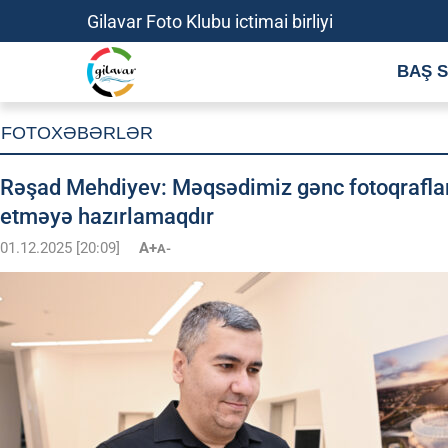
Gilavar Foto Klubu ictimai birliyi
BAŞ S
FOTOXƏBƏRLƏR
Rəşad Mehdiyev: Məqsədimiz gənc fotoqraflar
etməyə hazırlamaqdır
01.12.2025 [20:09]
A+
A-