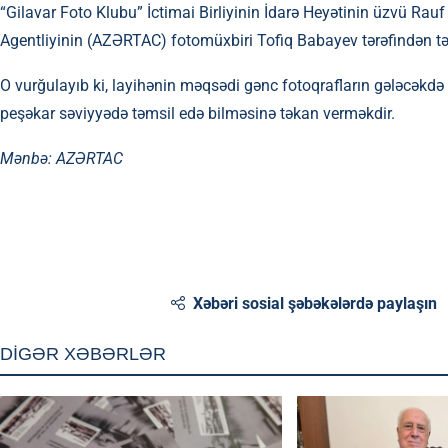
“Gilavar Foto Klubu” İctimai Birliyinin İdarə Heyətinin üzvü Ra
Agentliyinin (AZƏRTAC) fotomüxbiri Tofiq Babayev tərəfindən tə
O vurğulayıb ki, layihənin məqsədi gənc fotoqrafların gələcəkd
peşəkar səviyyədə təmsil edə bilməsinə təkan verməkdir.
Mənbə:
AZƏRTAC
Xəbəri sosial şəbəkələrdə paylaşın
DİGƏR XƏBƏRLƏR