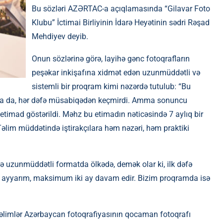
Bu sözləri AZƏRTAC-a açıqlamasında “Gilavar Foto
Klubu” İctimai Birliyinin İdarə Heyətinin sədri Rəşad
Mehdiyev deyib.
Onun sözlərinə görə, layihə gənc fotoqrafların
peşəkar inkişafına xidmət edən uzunmüddətli və
sistemli bir proqram kimi nəzərdə tutulub: “Bu
unsa da, hər dəfə müsabiqədən keçmirdi. Amma sonuncu
etimad göstərildi. Məhz bu etimadın nəticəsində 7 aylıq bir
 Təlim müddətində iştirakçılara həm nəzəri, həm praktiki
ə uzunmüddətli formatda ölkədə, demək olar ki, ilk dəfə
 ay, ayyarım, maksimum iki ay davam edir. Bizim proqramda isə
 “Təlimlər Azərbaycan fotoqrafiyasının qocaman fotoqrafı