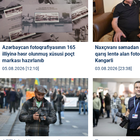
Azərbaycan fotoqrafiyasının 165
Naxçıvanı səmadan 
illiyinə həsr olunmuş xüsusi poçt
qarış lentə alan fot
markası hazırlanıb
Kəngərli
05.08.2026 [12:10]
03.08.2026 [23:38]