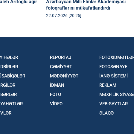
aleh Arifoğlu ağır
Azərbaycan Milli Elmlər Akademiyası
fotoqraflarını mükafatlandırdı
22.07.2026 [20:25]
YİHƏLƏR
REPORTAJ
FOTOXİDMƏTLƏ
DBİRLƏR
CƏMİYYƏT
FOTOSƏNAYE
ÜSABİQƏLƏR
MƏDƏNİYYƏT
İANƏ SİSTEMİ
RGİLƏR
İDMAN
REKLAM
ƏBƏRLƏR
FOTO
MƏXFİLİK SİYAS
ƏYAHƏTLƏR
VİDEO
VEB-SAYTLAR
ZVLƏR
ƏLAQƏ