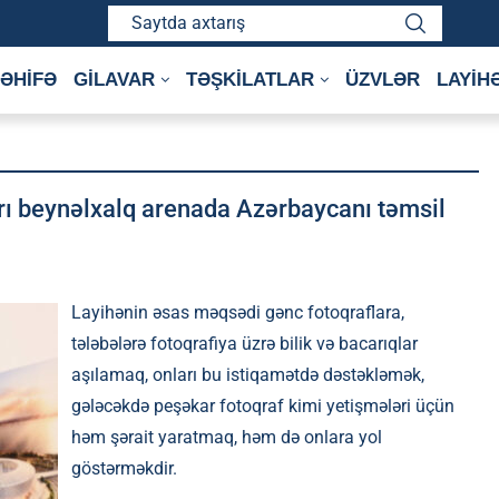
ƏHİFƏ
GİLAVAR
TƏŞKİLATLAR
ÜZVLƏR
LAYİH
ı beynəlxalq arenada Azərbaycanı təmsil
Layihənin əsas məqsədi gənc fotoqraflara,
tələbələrə fotoqrafiya üzrə bilik və bacarıqlar
aşılamaq, onları bu istiqamətdə dəstəkləmək,
gələcəkdə peşəkar fotoqraf kimi yetişmələri üçün
həm şərait yaratmaq, həm də onlara yol
göstərməkdir.