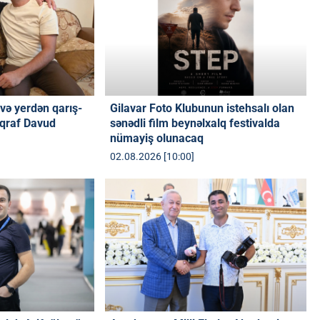
və yerdən qarış-
Gilavar Foto Klubunun istehsalı olan
oqraf Davud
sənədli film beynəlxalq festivalda
nümayiş olunacaq
02.08.2026 [10:00]