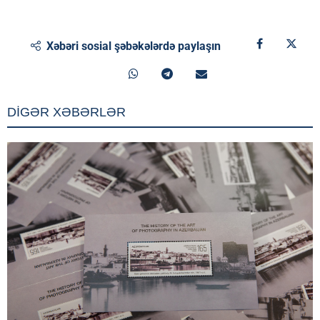
Xəbəri sosial şəbəkələrdə paylaşın
DİGƏR XƏBƏRLƏR