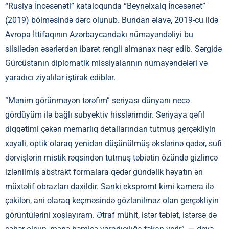
“Rusiya İncəsənəti” kataloqunda “Beynəlxalq İncəsənət”
(2019) bölməsində dərc olunub. Bundan əlavə, 2019-cu ildə
Avropa İttifaqının Azərbaycandakı nümayəndəliyi bu
silsilədən əsərlərdən ibarət rəngli almanax nəşr edib. Sərgidə
Gürcüstanın diplomatik missiyalarının nümayəndələri və
yaradıcı ziyalılar iştirak ediblər.
“Mənim görünməyən tərəfim” seriyası dünyanı necə
gördüyüm ilə bağlı subyektiv hisslərimdir. Seriyaya qəfil
diqqətimi çəkən memarlıq detallarından tutmuş gerçəkliyin
xəyali, optik olaraq yenidən düşünülmüş əkslərinə qədər, sufi
dərvişlərin mistik rəqsindən tutmuş təbiətin özündə gizlincə
izlənilmiş abstrakt formalara qədər gündəlik həyatın ən
müxtəlif obrazları daxildir. Sanki ekspromt kimi kamera ilə
çəkilən, ani olaraq keçməsində gözlənilməz olan gerçəkliyin
görüntülərini xoşlayıram. Ətraf mühit, istər təbiət, istərsə də