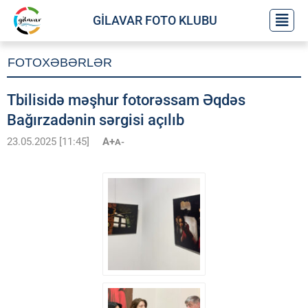
GİLAVAR FOTO KLUBU
FOTOXƏBƏRLƏR
Tbilisidə məşhur fotorəssam Əqdəs
Bağırzadənin sərgisi açılıb
23.05.2025 [11:45]
A+
A-