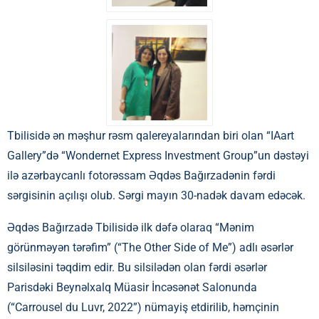
Tbilisidə ən məşhur rəsm qalereyalarından biri olan “IAart
Gallery”də “Wondernet Express Investment Group”un dəstəyi
ilə azərbaycanlı fotorəssam Əqdəs Bağırzadənin fərdi
sərgisinin açılışı olub. Sərgi mayın 30-nadək davam edəcək.
Əqdəs Bağırzadə Tbilisidə ilk dəfə olaraq “Mənim
görünməyən tərəfim” (“The Other Side of Me”) adlı əsərlər
silsiləsini təqdim edir. Bu silsilədən olan fərdi əsərlər
Parisdəki Beynəlxalq Müasir İncəsənət Salonunda
(“Carrousel du Luvr, 2022”) nümayiş etdirilib, həmçinin