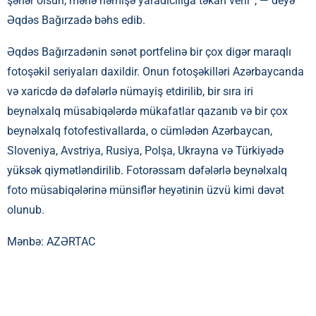
şəhər olsun, mənə həmişə yaradıcılığa təkan verir”, — deyə
Əqdəs Bağırzadə bəhs edib.
Əqdəs Bağırzadənin sənət portfelinə bir çox digər maraqlı
fotoşəkil seriyaları daxildir. Onun fotoşəkilləri Azərbaycanda
və xaricdə də dəfələrlə nümayiş etdirilib, bir sıra iri
beynəlxalq müsabiqələrdə mükafatlar qazanıb və bir çox
beynəlxalq fotofestivallarda, o cümlədən Azərbaycan,
Sloveniya, Avstriya, Rusiya, Polşa, Ukrayna və Türkiyədə
yüksək qiymətləndirilib. Fotorəssam dəfələrlə beynəlxalq
foto müsabiqələrinə münsiflər heyətinin üzvü kimi dəvət
olunub.
Mənbə:
AZƏRTAC