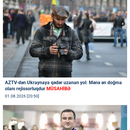
AZTV-dən Ukraynaya qədər uzanan yol: Mənə ən doğma
olanı rejissorluqdur
MÜSAHİBƏ
01.08.2026 [20:50]