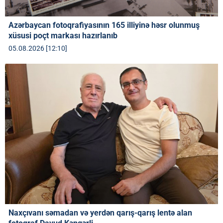
Azərbaycan fotoqrafiyasının 165 illiyinə həsr olunmuş
xüsusi poçt markası hazırlanıb
05.08.2026 [12:10]
Naxçıvanı səmadan və yerdən qarış-qarış lentə alan