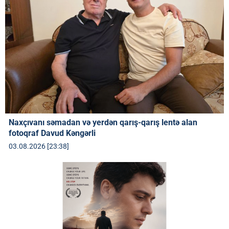
Naxçıvanı səmadan və yerdən qarış-qarış lentə alan
fotoqraf Davud Kəngərli
03.08.2026 [23:38]