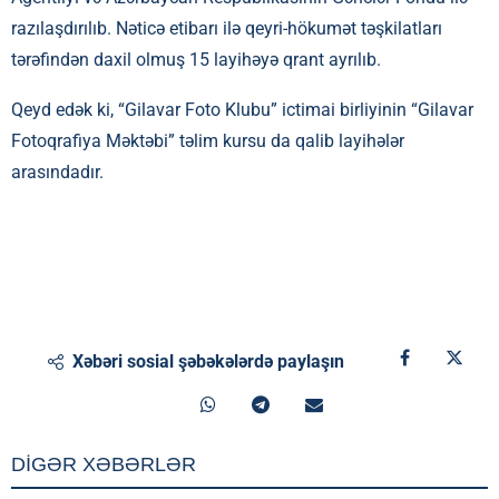
razılaşdırılıb. Nəticə etibarı ilə qeyri-hökumət təşkilatları
tərəfindən daxil olmuş 15 layihəyə qrant ayrılıb.
Qeyd edək ki, “Gilavar Foto Klubu” ictimai birliyinin “Gilavar
Fotoqrafiya Məktəbi” təlim kursu da qalib layihələr
arasındadır.
Xəbəri sosial şəbəkələrdə paylaşın
DİGƏR XƏBƏRLƏR