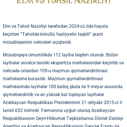
Elm və Təhsil Nazirliyi tərəfindən 2024-cü ildə həyata
keçirilən “Təhsildə könüllü fəaliyyətin təşkili” qrant
müsabiqəsinin nəticələri açıqlanıb.
Müsabiqəyə ümumilikdə 112 layihə təqdim olunub. Bütün
layihələr əvvəlcə texniki ekspertiza mərhələsindən keçirilib və
nəticədə onlardan 109-u məzmun qiymətləndirilməsi
mərhələsinə buraxılıb. Məzmun qiymətləndirilməsi
mərhələsində layihələr 100 ballıq şkala ilə 9 meyar əsasında
qiymətləndirilib və ən yüksək bal toplayan layihələr
Azərbaycan Respublikası Prezidentinin 21 oktyabr 2015-ci il
tarixli 652 nömrəli Fərmanına uyğun olaraq Azərbaycan
Respublikasının Qeyri-Hökumət Təşkilatlarına Dövlət Dəstəyi
Agentliyi və Azərbaycan Respublikasının Gənclər Fondu ilə