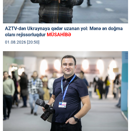
AZTV-dən Ukraynaya qədər uzanan yol: Mənə ən doğma
olanı rejissorluqdur
MÜSAHİBƏ
01.08.2026 [20:50]