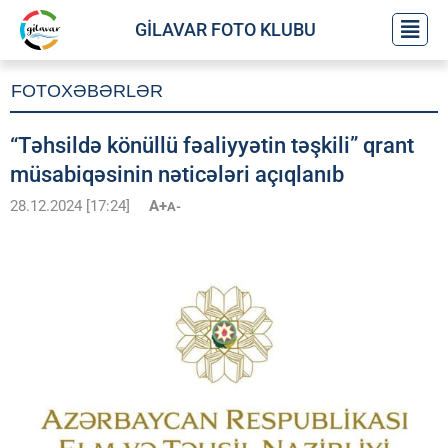
GİLAVAR FOTO KLUBU
FOTOXƏBƏRLƏR
“Təhsildə könüllü fəaliyyətin təşkili” qrant
müsabiqəsinin nəticələri açıqlanıb
28.12.2024 [17:24]
A+
A-