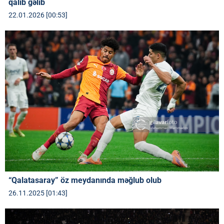
qalib gəlib
22.01.2026 [00:53]
“Qalatasaray” öz meydanında məğlub olub
26.11.2025 [01:43]