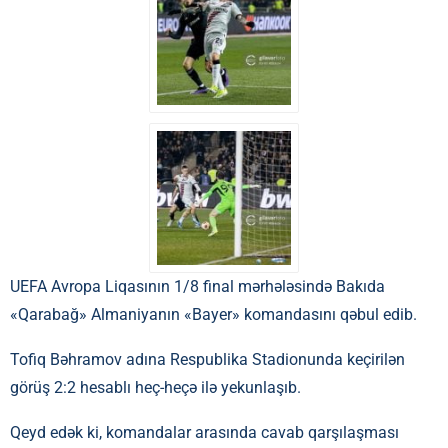
UEFA Avropa Liqasının 1/8 final mərhələsində Bakıda
«Qarabağ» Almaniyanın «Bayer» komandasını qəbul edib.
Tofiq Bəhramov adına Respublika Stadionunda keçirilən
görüş 2:2 hesablı heç-heçə ilə yekunlaşıb.
Qeyd edək ki, komandalar arasında cavab qarşılaşması