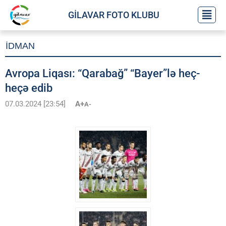
GİLAVAR FOTO KLUBU
İDMAN
Avropa Liqası: “Qarabağ” “Bayer”lə heç-
heçə edib
07.03.2024 [23:54]
A+
A-