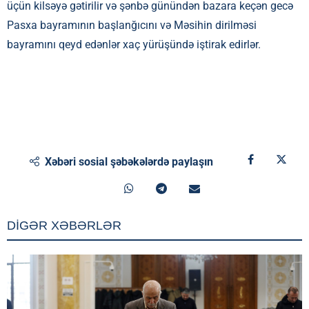
üçün kilsəyə gətirilir və şənbə günündən bazara keçən gecə
Pasxa bayramının başlanğıcını və Məsihin dirilməsi
bayramını qeyd edənlər xaç yürüşündə iştirak edirlər.
Xəbəri sosial şəbəkələrdə paylaşın
DİGƏR XƏBƏRLƏR