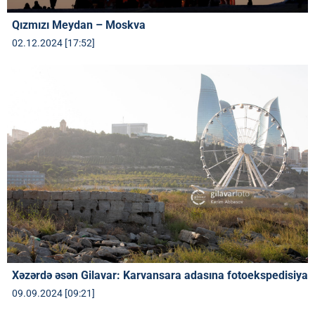
Qızmızı Meydan – Moskva
02.12.2024 [17:52]
Xəzərdə əsən Gilavar: Karvansara adasına fotoekspedisiya
09.09.2024 [09:21]