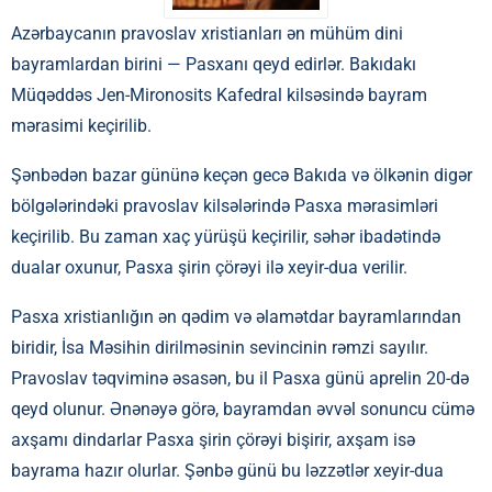
Azərbaycanın pravoslav xristianları ən mühüm dini
bayramlardan birini — Pasxanı qeyd edirlər. Bakıdakı
Müqəddəs Jen-Mironosits Kafedral kilsəsində bayram
mərasimi keçirilib.
Şənbədən bazar gününə keçən gecə Bakıda və ölkənin digər
bölgələrindəki pravoslav kilsələrində Pasxa mərasimləri
keçirilib. Bu zaman xaç yürüşü keçirilir, səhər ibadətində
dualar oxunur, Pasxa şirin çörəyi ilə xeyir-dua verilir.
Pasxa xristianlığın ən qədim və əlamətdar bayramlarından
biridir, İsa Məsihin dirilməsinin sevincinin rəmzi sayılır.
Pravoslav təqviminə əsasən, bu il Pasxa günü aprelin 20-də
qeyd olunur. Ənənəyə görə, bayramdan əvvəl sonuncu cümə
axşamı dindarlar Pasxa şirin çörəyi bişirir, axşam isə
bayrama hazır olurlar. Şənbə günü bu ləzzətlər xeyir-dua