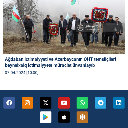
Ağdaban ictimaiyyəti və Azərbaycanın QHT təmsilçiləri
beynəlxalq ictimaiyyətə müraciət ünvanlayıb
07.04.2024 [10:00]