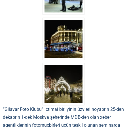
“Gilavar Foto Klubu” ictimai birliyinin üzvləri noyabrın 25-dən
dekabrın 1-dək Moskva şəhərində MDB-dən olan xəbər
agentliklərinin fotomüxbirləri üçün təşkil olunan seminarda