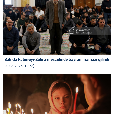
Bakıda Fatimeyi-Zəhra məscidində bayram namazı qılındı
20.03.2026 [12:53]