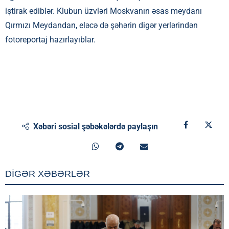
iştirak ediblər. Klubun üzvləri Moskvanın əsas meydanı
Qırmızı Meydandan, eləcə də şəhərin digər yerlərindən
fotoreportaj hazırlayıblar.
Xəbəri sosial şəbəkələrdə paylaşın
DİGƏR XƏBƏRLƏR