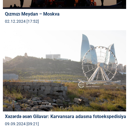
Qızmızı Meydan – Moskva
02.12.2024 [17:52]
Xəzərdə əsən Gilavar: Karvansara adasına fotoekspedisiya
09.09.2024 [09:21]