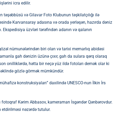
ərini icra edilir.
 təşəbbüsü və Gilavar Foto Klubunun təşkilatçılığı ilə
ivəsində Karvansaray adasına və orada yerləşən, hazırda dəniz
b. Ekspedisiya üzvləri tərəfindən adanın və qalanın
özəl nümunələrindən biri olan və tarixi memarlıq abidəsi
zamanla gah dənizin üzünə çıxır, gah da sulara qərq olaraq
 onilliklərdə, hətta bir neçə yüz ildə fotoları demək olar ki
da şəklində gözlə görmək mümkündür.
i mühafizə konstruksiyaları” daxilində UNESCO-nun İlkin İrs
ifi fotoqraf Kərim Abbasov, kameraman İsgəndər Qənbərovdur.
 etdirilməsi nəzərdə tutulur.