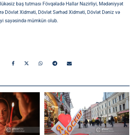
hlükəsiz baş tutması Fövqəladə Hallar Nazirliyi, Mədəniyyət
rə Dövlət Xidməti, Dövlət Sərhəd Xidməti, Dövlət Dəniz və
təyi sayəsində mümkün olub.