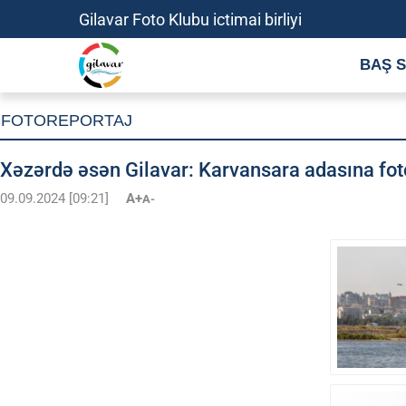
Gilavar Foto Klubu ictimai birliyi
BAŞ S
FOTOREPORTAJ
Xəzərdə əsən Gilavar: Karvansara adasına fo
09.09.2024 [09:21]
A+
A-