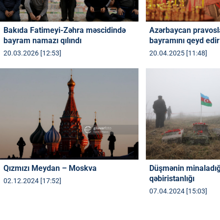
Bakıda Fatimeyi-Zəhra məscidində
Azərbaycan pravosl
bayram namazı qılındı
bayramını qeyd edir
20.03.2026 [12:53]
20.04.2025 [11:48]
Qızmızı Meydan – Moskva
Düşmənin minaladı
qəbiristanlığı
02.12.2024 [17:52]
07.04.2024 [15:03]