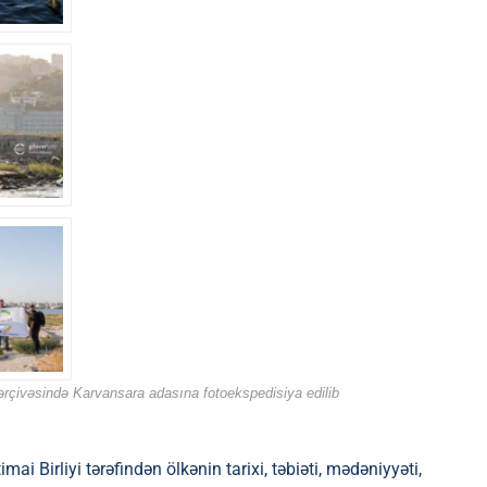
ərçivəsində Karvansara adasına fotoekspedisiya edilib
i Birliyi tərəfindən ölkənin tarixi, təbiəti, mədəniyyəti,