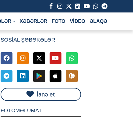
ƏLƏR
XƏBƏRLƏR
FOTO
VİDEO
ƏLAQƏ
SOSİAL ŞƏBƏKƏLƏR
İanə et
FOTOMƏLUMAT