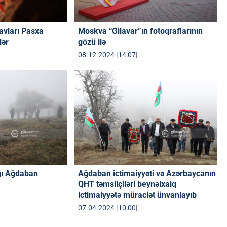
avları Pasxa
Moskva “Gilavar”ın fotoqraflarının
lər
gözü ilə
08.12.2024 [14:07]
ğı Ağdaban
Ağdaban ictimaiyyəti və Azərbaycanın
QHT təmsilçiləri beynəlxalq
ictimaiyyətə müraciət ünvanlayıb
07.04.2024 [10:00]