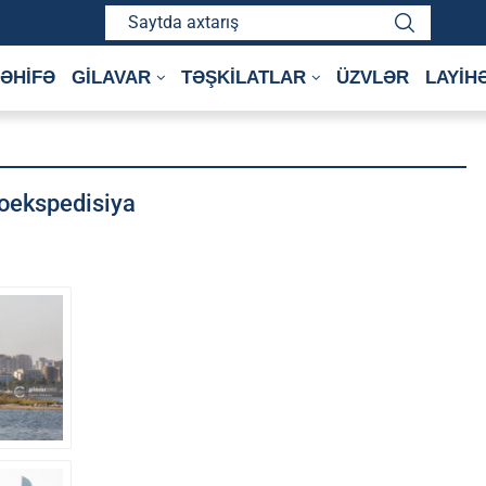
ƏHİFƏ
GİLAVAR
TƏŞKİLATLAR
ÜZVLƏR
LAYİH
toekspedisiya