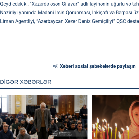
Qeyd edək ki, “Xəzərdə əsən Gilavar” adlı layihənin uğurlu və tə
Nazirliyi yanında Mədəni İrsin Qorunması, İnkişafı və Bərpası üz
Liman Agentliyi, “Azərbaycan Xəzər Dəniz Gəmiçiliyi” QSC dəs
Xəbəri sosial şəbəkələrdə paylaşın
DİGƏR XƏBƏRLƏR