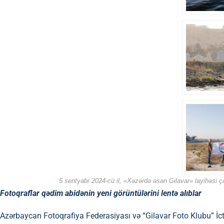
5 sentyabr 2024-cü il, «Xəzərdə əsən Gilavar» layihəsi ç
Fotoqraflar qədim abidənin yeni görüntülərini lentə alıblar
Azərbaycan Fotoqrafiya Federasiyası və “Gilavar Foto Klubu” İctima