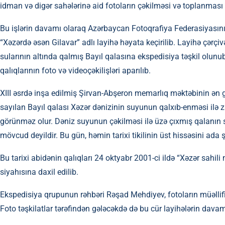
idman və digər sahələrinə aid fotoların çəkilməsi və toplanması işl
Bu işlərin davamı olaraq Azərbaycan Fotoqrafiya Federasiyasının
“Xəzərdə əsən Gilavar” adlı layihə həyata keçirilib. Layihə çərç
sularının altında qalmış Bayıl qalasına ekspedisiya təşkil olunu
qalıqlarının foto və videoçəkilişləri aparılıb.
XIII əsrdə inşa edilmiş Şirvan-Abşeron memarlıq məktəbinin ən g
sayılan Bayıl qalası Xəzər dənizinin suyunun qalxıb-enməsi ilə 
görünməz olur. Dəniz suyunun çəkilməsi ilə üzə çıxmış qalanın son
mövcud deyildir. Bu gün, həmin tarixi tikilinin üst hissəsini a
Bu tarixi abidənin qalıqları 24 oktyabr 2001-ci ildə “Xəzər sahil
siyahısına daxil edilib.
Ekspedisiya qrupunun rəhbəri Rəşad Mehdiyev, fotoların müəll
Foto təşkilatlar tərəfindən gələcəkdə də bu cür layihələrin davam