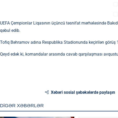
UEFA Çempionlar Liqasının üçüncü təsnifat mərhələsində Bakı
qəbul edib.
Tofiq Bəhramov adına Respublika Stadionunda keçirilən görüş 1:
Qeyd edək ki, komandalar arasında cavab qarşılaşması avqust
Xəbəri sosial şəbəkələrdə paylaşın
DİGƏR XƏBƏRLƏR