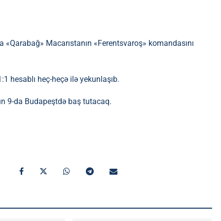
da «Qarabağ» Macarıstanın «Ferentsvaroş» komandasını
1 hesablı heç-heçə ilə yekunlaşıb.
un 9-da Budapeştdə baş tutacaq.