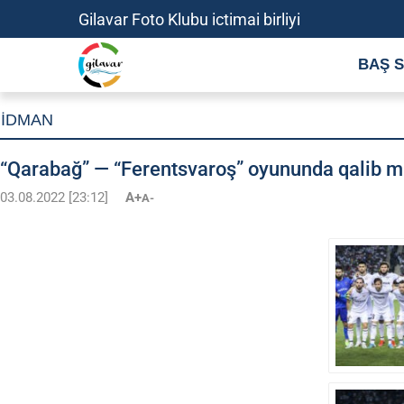
Gilavar Foto Klubu ictimai birliyi
BAŞ S
İDMAN
“Qarabağ” — “Ferentsvaroş” oyununda qalib 
03.08.2022 [23:12]
A+
A-