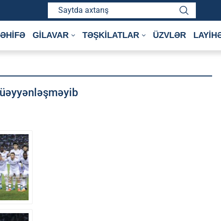
ƏHİFƏ
GİLAVAR
TƏŞKİLATLAR
ÜZVLƏR
LAYİH
müəyyənləşməyib