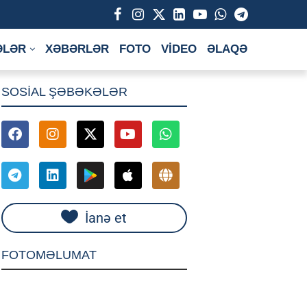
ƏLƏR
XƏBƏRLƏR
FOTO
VİDEO
ƏLAQƏ
SOSİAL ŞƏBƏKƏLƏR
İanə et
FOTOMƏLUMAT