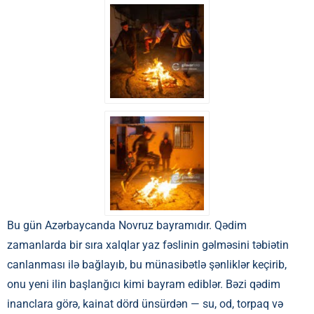
Bu gün Azərbaycanda Novruz bayramıdır. Qədim
zamanlarda bir sıra xalqlar yaz fəslinin gəlməsini təbiətin
canlanması ilə bağlayıb, bu münasibətlə şənliklər keçirib,
onu yeni ilin başlanğıcı kimi bayram ediblər. Bəzi qədim
inanclara görə, kainat dörd ünsürdən — su, od, torpaq və