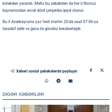
küləkdən yaranıb. Məhz bu səbəbdən də hər il Novruz
bayramından əvvəl dörd çərşənbə qeyd olunur.
Bu il Azərbaycana yaz fəsli martın 20-də saat 07:06-ya
təsadüf edib və gecə ilə gündüz bərabərləşib.
Xəbəri sosial şəbəkələrdə paylaşın
DİGƏR XƏBƏRLƏR